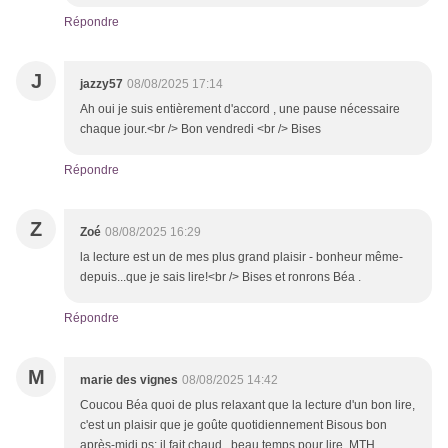
Répondre
J
jazzy57
08/08/2025 17:14
Ah oui je suis entièrement d'accord , une pause nécessaire
chaque jour.<br /> Bon vendredi <br /> Bises
Répondre
Z
Zoé
08/08/2025 16:29
la lecture est un de mes plus grand plaisir - bonheur même-
depuis...que je sais lire!<br /> Bises et ronrons Béa .
Répondre
M
marie des vignes
08/08/2025 14:42
Coucou Béa quoi de plus relaxant que la lecture d'un bon lire,
c'est un plaisir que je goûte quotidiennement Bisous bon
après-midi ps; il fait chaud , beau temps pour lire. MTH