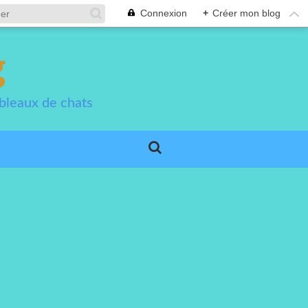
Connexion
+
Créer mon blog
g
bleaux de chats