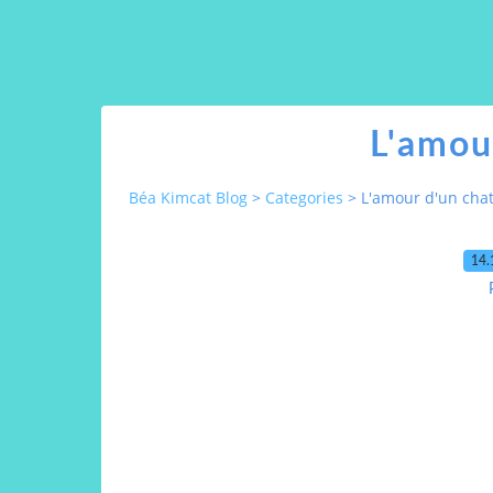
L'amou
Béa Kimcat Blog
>
Categories
>
L'amour d'un cha
14.