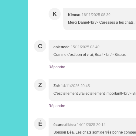
K
Kimcat
16/11/2025 08:39
Merci Daniel<br /> Caresses à tes chats
C
colettedc
15/11/2025 03:40
Comme c'est bon et vrai, Béa ! <br /> Bisous
Répondre
Z
Zoé
14/11/2025 20:45
C'est tellement vrai et tellement important!<br /> B
Répondre
É
écureuil bleu
14/11/2025 20:14
Bonsoir Béa. Les chats sont de très bonne compag