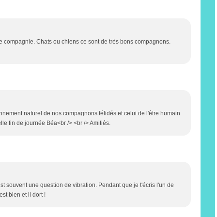
 de compagnie. Chats ou chiens ce sont de très bons compagnons.
ionnement naturel de nos compagnons félidés et celui de l'être humain
lle fin de journée Béa<br /> <br /> Amitiés.
t souvent une question de vibration. Pendant que je t'écris l'un de
t bien et il dort !