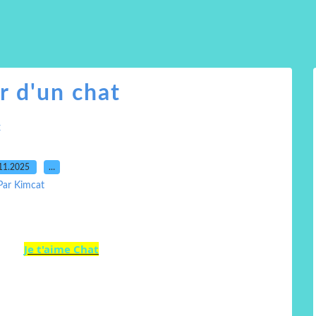
r d'un chat
t
11.2025
…
Par Kimcat
Je t'aime Chat