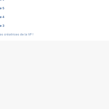
e 5
e 4
e 3
s créatrices de la VF !
e 2
e 1
e Mektoub My Love arrive enfin ! Rencontre avec Shaïn Boumedine et Sal
i : après Toni en famille
elle réalise le bouleversant Dites lui que je l'aime
ais ! Rencontre autour de Vie privée de Rebecca Zlotowski
 de Marguerite, Grave... Rencontre avec Ella Rumpf
 Les Rêveurs, un film intime sur la santé mentale