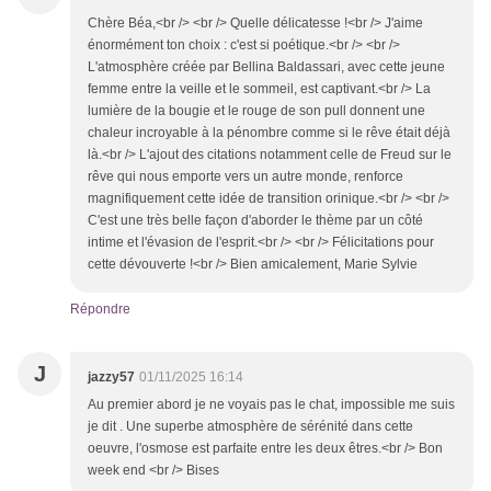
Chère Béa,<br /> <br /> Quelle délicatesse !<br /> J'aime
énormément ton choix : c'est si poétique.<br /> <br />
L'atmosphère créée par Bellina Baldassari, avec cette jeune
femme entre la veille et le sommeil, est captivant.<br /> La
lumière de la bougie et le rouge de son pull donnent une
chaleur incroyable à la pénombre comme si le rêve était déjà
là.<br /> L'ajout des citations notamment celle de Freud sur le
rêve qui nous emporte vers un autre monde, renforce
magnifiquement cette idée de transition orinique.<br /> <br />
C'est une très belle façon d'aborder le thème par un côté
intime et l'évasion de l'esprit.<br /> <br /> Félicitations pour
cette dévouverte !<br /> Bien amicalement, Marie Sylvie
Répondre
J
jazzy57
01/11/2025 16:14
Au premier abord je ne voyais pas le chat, impossible me suis
je dit . Une superbe atmosphère de sérénité dans cette
oeuvre, l'osmose est parfaite entre les deux êtres.<br /> Bon
week end <br /> Bises