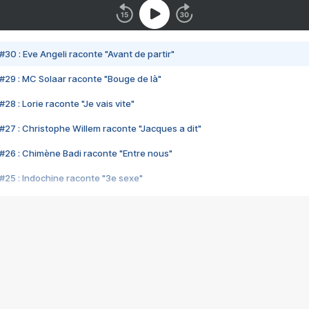
#30 : Eve Angeli raconte "Avant de partir"
#29 : MC Solaar raconte "Bouge de là"
28 : Lorie raconte "Je vais vite"
#27 : Christophe Willem raconte "Jacques a dit"
#26 : Chimène Badi raconte "Entre nous"
#25 : Indochine raconte "3e sexe"
#24 : Zaho raconte "C'est chelou"
#23 : Patrick Bruel raconte "Au café des délices"
#22 : Kyo raconte "Le chemin"
#21 : Nolwenn Leroy raconte "Cassé"
#20 : Patrick Hernandez raconte "Born to be alive"