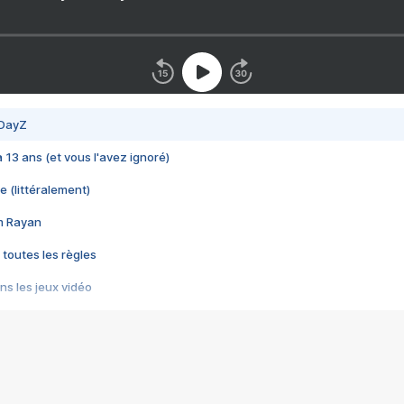
 DayZ
 a 13 ans (et vous l'avez ignoré)
e (littéralement)
im Rayan
 toutes les règles
s les jeux vidéo
us choquant de Rockstar ? - Le scandale BULLY
e plus moche de Steam
du RÊVE tourne au CAUCHEMAR