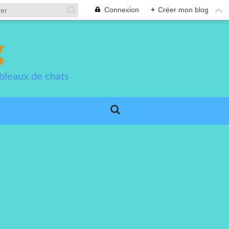
Connexion
+
Créer mon blog
g
bleaux de chats