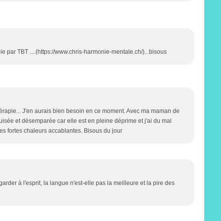
e par TBT ....(https://www.chris-harmonie-mentale.ch/)...bisous
hérapie... J'en aurais bien besoin en ce moment. Avec ma maman de
épuisée et désemparée car elle est en pleine déprime et j'ai du mal
es fortes chaleurs accablantes. Bisous du jour
 garder à l'esprit, la langue n'est-elle pas la meilleure et la pire des