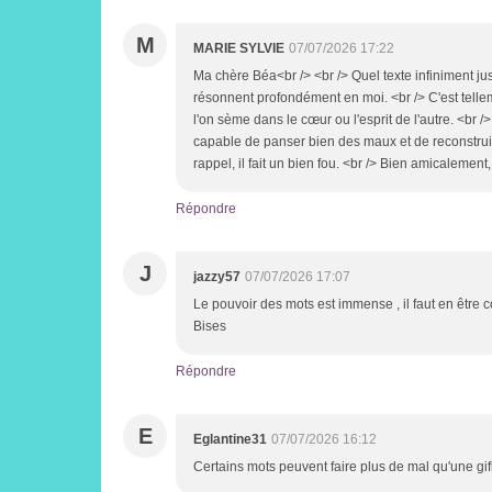
M
MARIE SYLVIE
07/07/2026 17:22
Ma chère Béa<br /> <br /> Quel texte infiniment ju
résonnent profondément en moi. <br /> C'est tellem
l'on sème dans le cœur ou l'esprit de l'autre. <br /
capable de panser bien des maux et de reconstruir
rappel, il fait un bien fou. <br /> Bien amicalement
Répondre
J
jazzy57
07/07/2026 17:07
Le pouvoir des mots est immense , il faut en être 
Bises
Répondre
E
Eglantine31
07/07/2026 16:12
Certains mots peuvent faire plus de mal qu'une gifl