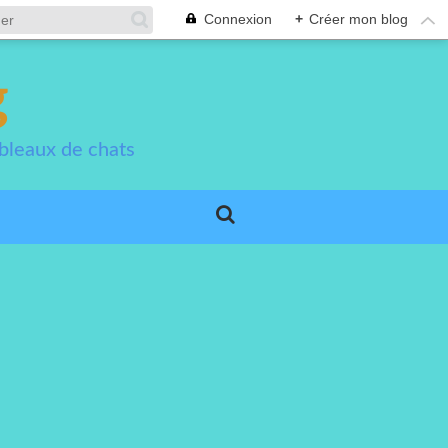
Connexion
+
Créer mon blog
g
bleaux de chats