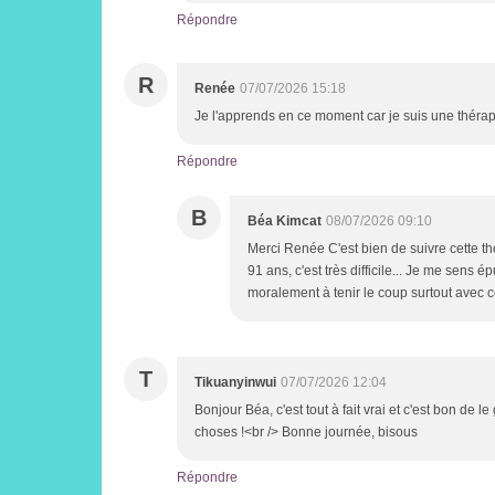
Répondre
R
Renée
07/07/2026 15:18
Je l'apprends en ce moment car je suis une thérapi
Répondre
B
Béa Kimcat
08/07/2026 09:10
Merci Renée C'est bien de suivre cette t
91 ans, c'est très difficile... Je me sens 
moralement à tenir le coup surtout avec c
T
Tikuanyinwui
07/07/2026 12:04
Bonjour Béa, c'est tout à fait vrai et c'est bon de le
choses !<br /> Bonne journée, bisous
Répondre