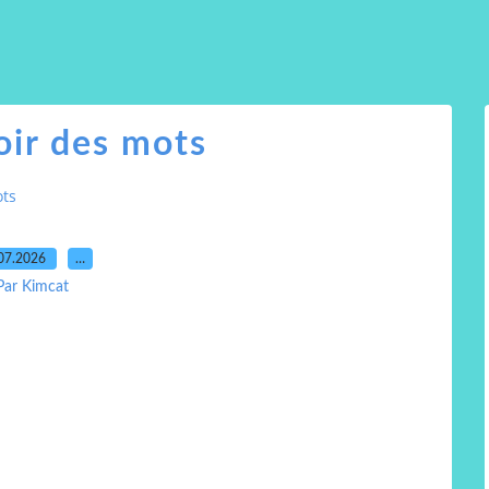
oir des mots
ots
07.2026
…
Par Kimcat