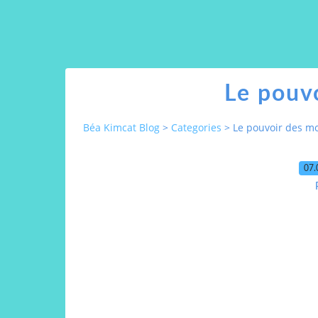
Le pouv
Béa Kimcat Blog
>
Categories
>
Le pouvoir des m
07.