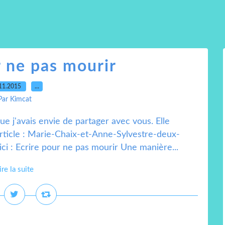
r ne pas mourir
11.2015
…
Par Kimcat
e j'avais envie de partager avec vous. Elle
 article : Marie-Chaix-et-Anne-Sylvestre-deux-
ci : Ecrire pour ne pas mourir Une manière...
ire la suite