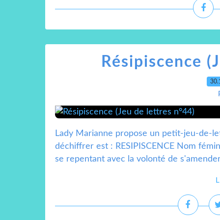
Résipiscence (J
30.
Lady Marianne propose un petit-jeu-de-le
déchiffrer est : RESIPISCENCE Nom fémin
se repentant avec la volonté de s'amender. 
L