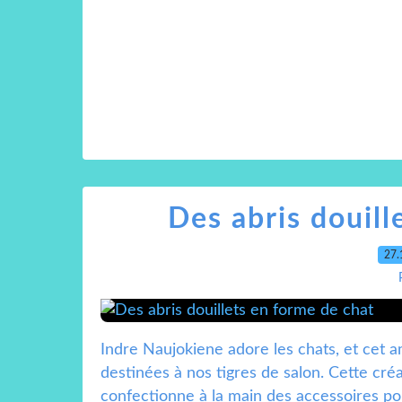
Des abris douill
27.
Indre Naujokiene adore les chats, et cet am
destinées à nos tigres de salon. Cette créat
confectionne à la main des accessoires pour