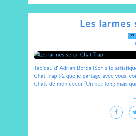
Les larmes 
27.
Tableau d' Adrian Borda (Son site artistiqu
Chat Trap 92 que je partage avec vous, 
Chats de mon coeur (Un peu long mais qui v
L