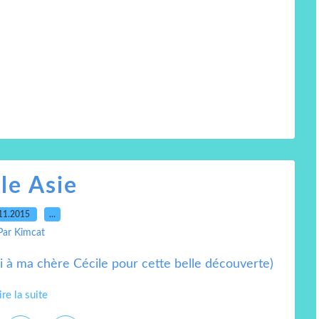
le Asie
11.2015
…
Par Kimcat
i à ma chère Cécile pour cette belle découverte)
ire la suite