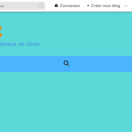
Connexion
+
Créer mon blog
g
bleaux de chats