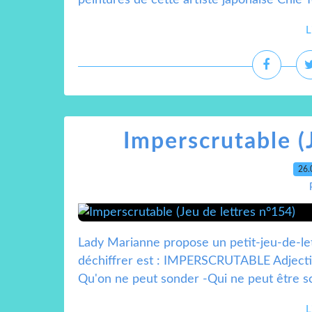
peintures de cette artiste japonaise Chie Yo
L
Imperscrutable (
26.
Lady Marianne propose un petit-jeu-de-le
déchiffrer est : IMPERSCRUTABLE Adjectif 
Qu'on ne peut sonder -Qui ne peut être scr
L