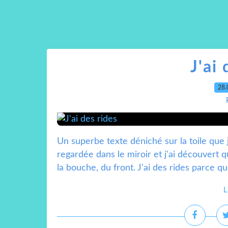
J'ai 
28.
Un superbe texte déniché sur la toile que j
regardée dans le miroir et j'ai découvert 
la bouche, du front. J'ai des rides parce que
L