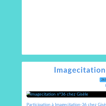
Imagecitation
26.
Participation à Imagecitation-36 chez Gisèle