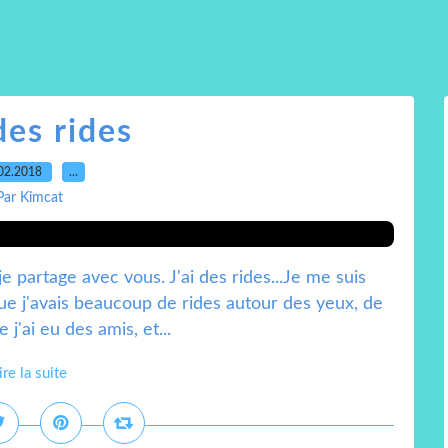
des rides
02.2018
…
Par Kimcat
e partage avec vous. J'ai des rides...Je me suis
que j'avais beaucoup de rides autour des yeux, de
 j'ai eu des amis, et...
ire la suite