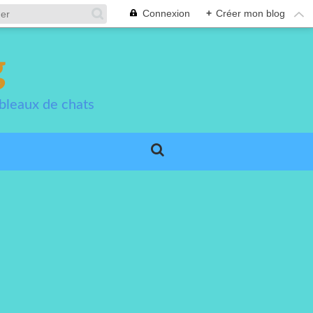
Connexion
+
Créer mon blog
g
bleaux de chats