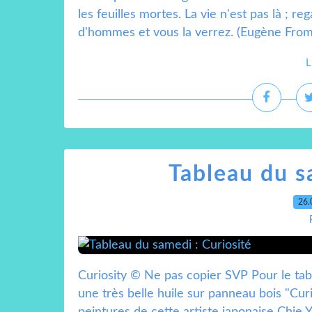
les feuilles mortes. La vie n'est pas là ; 
d'hommes et vous la verrez. (Eugène From
L
Tableau du s
26.
Curiosity © Ne pas copier SVP Pour le tab
une très belle huile sur panneau bois "Curi