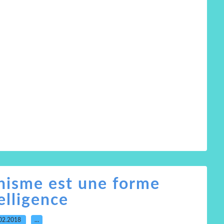
hisme est une forme
elligence
02.2018
…