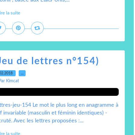
shii , basée aux États-Unis,...
ire la suite
Jeu de lettres n°154)
02.2018
…
Par Kimcat
ttres-jeu-154 Le mot le plus long en anagramme à
invariable (masculin et féminin identiques) -
uté. Avec les lettres proposées :...
ire la suite