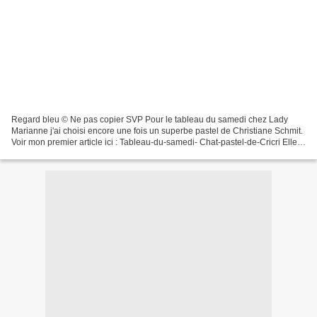
Regard bleu © Ne pas copier SVP Pour le tableau du samedi chez Lady
Marianne j'ai choisi encore une fois un superbe pastel de Christiane Schmit.
Voir mon premier article ici : Tableau-du-samedi- Chat-pastel-de-Cricri Elle
réalise aux pastels secs le portrait...