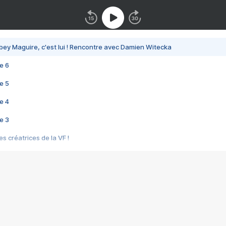
bey Maguire, c'est lui ! Rencontre avec Damien Witecka
e 6
e 5
e 4
e 3
s créatrices de la VF !
e 2
e 1
e Mektoub My Love arrive enfin ! Rencontre avec Shaïn Boumedine et Sal
i : après Toni en famille