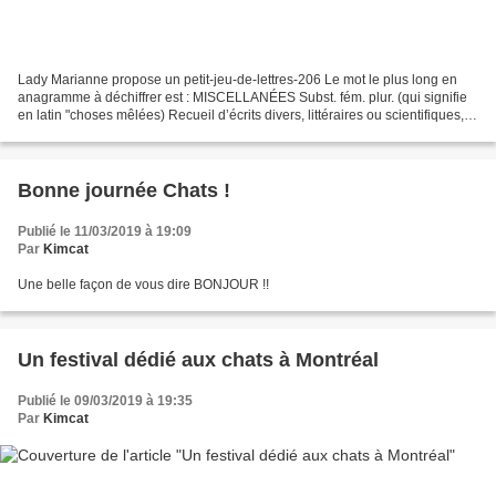
Lady Marianne propose un petit-jeu-de-lettres-206 Le mot le plus long en
anagramme à déchiffrer est : MISCELLANÉES Subst. fém. plur. (qui signifie
en latin "choses mêlées) Recueil d’écrits divers, littéraires ou scientifiques,
composé d'articles et d'études...
Bonne journée Chats !
Publié le 11/03/2019 à 19:09
Par
Kimcat
Une belle façon de vous dire BONJOUR !!
Un festival dédié aux chats à Montréal
Publié le 09/03/2019 à 19:35
Par
Kimcat