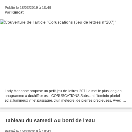
Publié le 18/03/2019 à 18:49
Par
Kimcat
Lady Marianne propose un petit-jeu-de-lettres-207 Le mot le plus long en
anagramme à déchiffrer est : CORUSCATIONS Substantif féminin pluriel -
éclat lumineux vif et passager. d'un météore. de pierres précieuses. Avec les
lettres proposées : faire des...
Tableau du samedi Au bord de l'eau
Publié le 15/03/2019 à 18:41