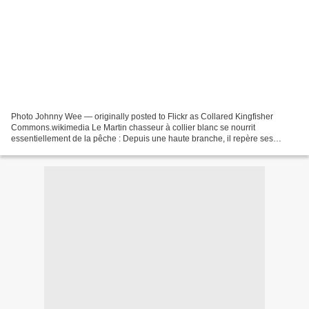
Photo Johnny Wee — originally posted to Flickr as Collared Kingfisher
Commons.wikimedia Le Martin chasseur à collier blanc se nourrit
essentiellement de la pêche : Depuis une haute branche, il repère ses
proies dans l'eau, puis il plonge et les saisit...