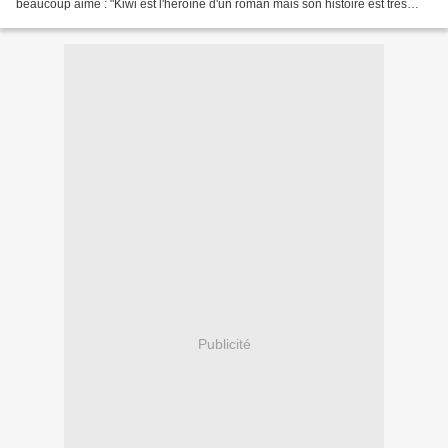
beaucoup aimé : "Kiwi est l'héroïne d'un roman mais son histoire est très
touchante car elle résume à...
Publicité