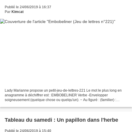
Publié le 24/06/2019 à 16:37
Par
Kimcat
Lady Marianne propose un petit-jeu-de-lettres-221 Le mot le plus long en
anagramme à déchiffrer est : EMBOBELINER Verbe -Envelopper
soigneusement (quelque chose ou quelqu'un). − Au figuré : (familier) :
Séduire (quelqu'un) par des paroles en vue de le...
Tableau du samedi : Un papillon dans l'herbe
Publié le 24/06/2019 à 15:40