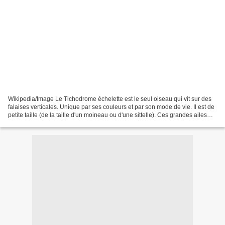
Wikipedia/Image Le Tichodrome échelette est le seul oiseau qui vit sur des
falaises verticales. Unique par ses couleurs et par son mode de vie. Il est de
petite taille (de la taille d'un moineau ou d'une sittelle). Ces grandes ailes
arrondies, battant...