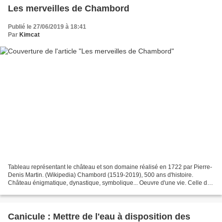
Les merveilles de Chambord
Publié le 27/06/2019 à 18:41
Par
Kimcat
Tableau représentant le château et son domaine réalisé en 1722 par Pierre-
Denis Martin. (Wikipedia) Chambord (1519-2019), 500 ans d'histoire.
Château énigmatique, dynastique, symbolique... Oeuvre d'une vie. Celle du
roi François Ier... Édifice bâti au...
Canicule : Mettre de l'eau à disposition des