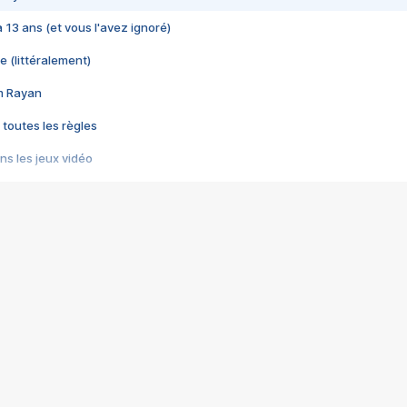
 a 13 ans (et vous l'avez ignoré)
e (littéralement)
im Rayan
 toutes les règles
s les jeux vidéo
us choquant de Rockstar ? - Le scandale BULLY
e plus moche de Steam
du RÊVE tourne au CAUCHEMAR
pendant 8 heures
it… à tort
umiliés par un jeu vidéo
ire - Final Fantasy 8