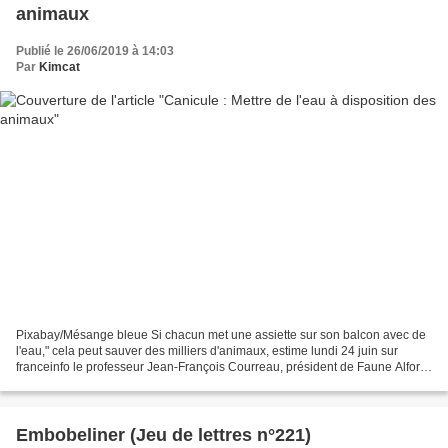
animaux
Publié le 26/06/2019 à 14:03
Par
Kimcat
Pixabay/Mésange bleue Si chacun met une assiette sur son balcon avec de
l'eau," cela peut sauver des milliers d'animaux, estime lundi 24 juin sur
franceinfo le professeur Jean-François Courreau, président de Faune Alfort,
l'association liée au centre...
Embobeliner (Jeu de lettres n°221)