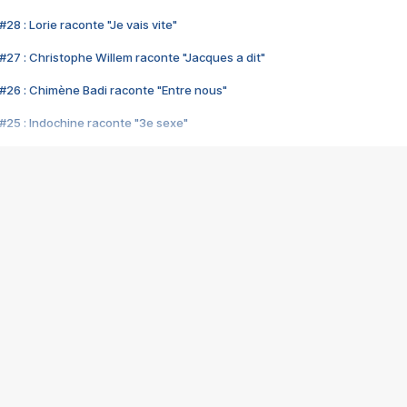
28 : Lorie raconte "Je vais vite"
#27 : Christophe Willem raconte "Jacques a dit"
#26 : Chimène Badi raconte "Entre nous"
#25 : Indochine raconte "3e sexe"
#24 : Zaho raconte "C'est chelou"
#23 : Patrick Bruel raconte "Au café des délices"
#22 : Kyo raconte "Le chemin"
#21 : Nolwenn Leroy raconte "Cassé"
#20 : Patrick Hernandez raconte "Born to be alive"
#19 : Lorie raconte "Près de moi"
#18 : Michael Jones raconte "A nos actes manqués" (avec Jean-Jacque
#17 : Khaled raconte "Aïcha"