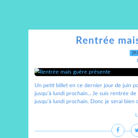
Rentrée mai
29.
Un petit billet en ce dernier jour de juin 
jusqu'à lundi prochain... Je suis rentrée d
jusqu'à lundi prochain. Donc je serai bien 
L