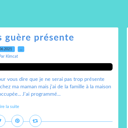
s guère présente
06.2021
…
Par Kimcat
pour vous dire que je ne serai pas trop présente
e chez ma maman mais j'ai de la famille à la maison
occupée... J'ai programmé...
ire la suite