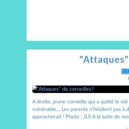
"Attaques"
22.
A droite, jeune corneille qui a quitté le nid
vulnérable… Les parents n’hésitent pas à 
approcherait ! Photo : JLS A la suite de mon 