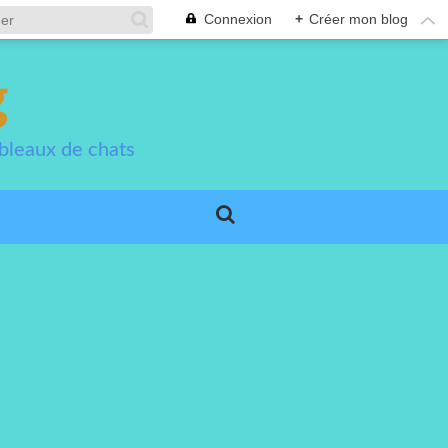
Connexion
+
Créer mon blog
g
bleaux de chats