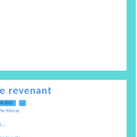
be revenant
06.2021
…
Par Kimcat
...