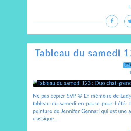
L
Tableau du samedi 1
27.
Ne pas copier SVP © En mémoire de Lady 
tableau-du-samedi-en-pause-pour-l-été- th
peinture de Jennifer Gennari qui est une a
classique....