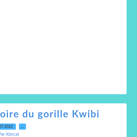
toire du gorille Kwibi
07.2022
…
Par Kimcat