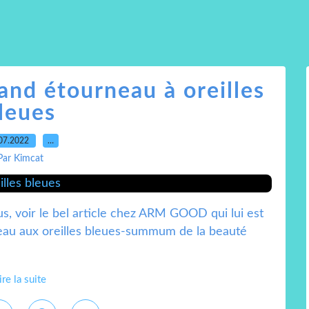
and étourneau à oreilles
leues
07.2022
…
Par Kimcat
us, voir le bel article chez ARM GOOD qui lui est
neau aux oreilles bleues-summum de la beauté
ire la suite