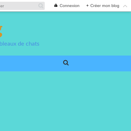
Connexion
+
Créer mon blog
g
bleaux de chats