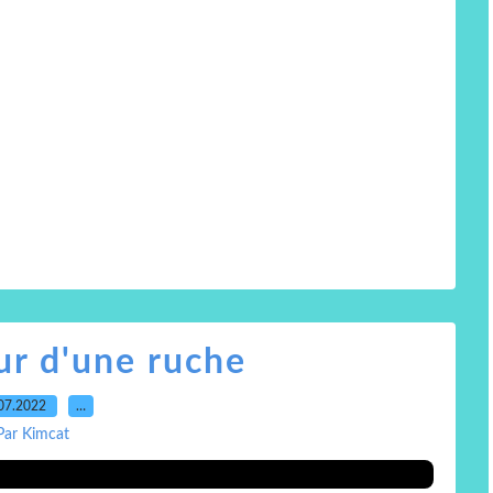
eur d'une ruche
07.2022
…
Par Kimcat