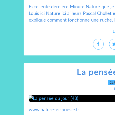
Excellente dernière Minute Nature que je 
Louis ici Nature ici ailleurs Pascal Chollet
explique comment fonctionne une ruche. Da
L
La pensée
28.
www.nature-et-poesie.fr