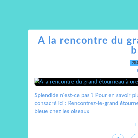
A la rencontre du gr
b
28.
Splendide n'est-ce pas ? Pour en savoir pl
consacré ici : Rencontrez-le-grand étour
bleue chez les oiseaux
L