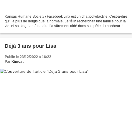
Kansas Humane Society / Facebook Jinx est un chat polydactyle, c’est-à-dire
qu’il a plus de doigts que la normale. Le félin recherchait une famille pour la
vie, et sa singularité notoire l’a sûrement aidé dans sa quête du bonheur. La
Kansas Humane Society...
Déjà 3 ans pour Lisa
Publié le 23/12/2022 à 16:22
Par
Kimcat