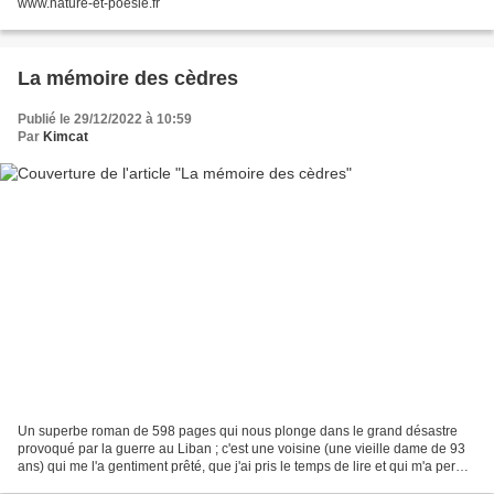
www.nature-et-poesie.fr
La mémoire des cèdres
Publié le 29/12/2022 à 10:59
Par
Kimcat
Un superbe roman de 598 pages qui nous plonge dans le grand désastre
provoqué par la guerre au Liban ; c'est une voisine (une vieille dame de 93
ans) qui me l'a gentiment prêté, que j'ai pris le temps de lire et qui m'a permis
de mieux connaître le Liban...