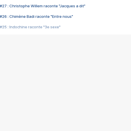
#27 : Christophe Willem raconte "Jacques a dit"
#26 : Chimène Badi raconte "Entre nous"
#25 : Indochine raconte "3e sexe"
#24 : Zaho raconte "C'est chelou"
#23 : Patrick Bruel raconte "Au café des délices"
#22 : Kyo raconte "Le chemin"
#21 : Nolwenn Leroy raconte "Cassé"
#20 : Patrick Hernandez raconte "Born to be alive"
#19 : Lorie raconte "Près de moi"
#18 : Michael Jones raconte "A nos actes manqués" (avec Jean-Jacque
#17 : Khaled raconte "Aïcha"
#16 : Corneille raconte "Parce qu'on vient de loin"