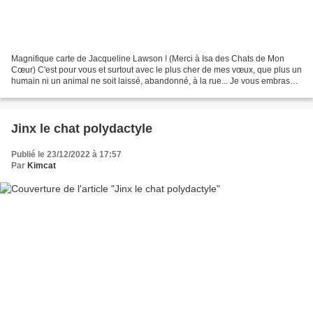
Magnifique carte de Jacqueline Lawson ! (Merci à Isa des Chats de Mon
Cœur) C'est pour vous et surtout avec le plus cher de mes vœux, que plus un
humain ni un animal ne soit laissé, abandonné, à la rue... Je vous embrasse,
avec toutes mes chamitiés. Je...
Jinx le chat polydactyle
Publié le 23/12/2022 à 17:57
Par
Kimcat