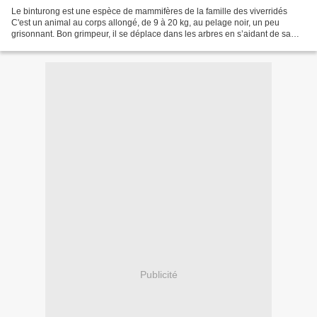
Le binturong est une espèce de mammifères de la famille des viverridés
C'est un animal au corps allongé, de 9 à 20 kg, au pelage noir, un peu
grisonnant. Bon grimpeur, il se déplace dans les arbres en s’aidant de sa
longue queue préhensile musculeuse....
Publicité