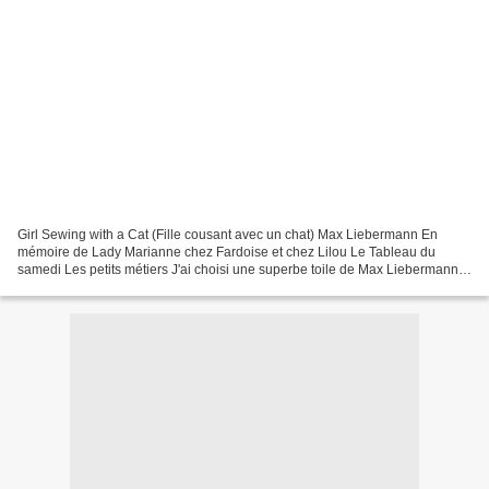
Girl Sewing with a Cat (Fille cousant avec un chat) Max Liebermann En
mémoire de Lady Marianne chez Fardoise et chez Lilou Le Tableau du
samedi Les petits métiers J'ai choisi une superbe toile de Max Liebermann,
peintre et graveur allemand de Berlin (1847-1935)...