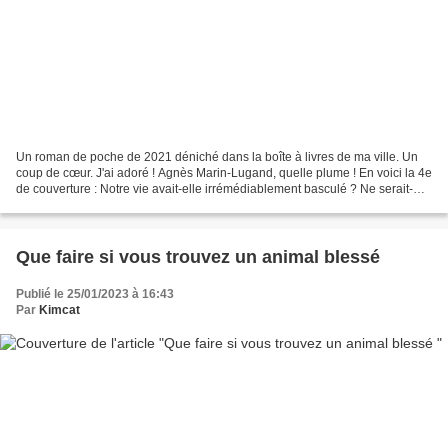
Un roman de poche de 2021 déniché dans la boîte à livres de ma ville. Un
coup de cœur. J'ai adoré ! Agnès Marin-Lugand, quelle plume ! En voici la 4e
de couverture : Notre vie avait-elle irrémédiablement basculé ? Ne serait-
elle plus jamais comme avant...
Que faire si vous trouvez un animal blessé
Publié le 25/01/2023 à 16:43
Par
Kimcat