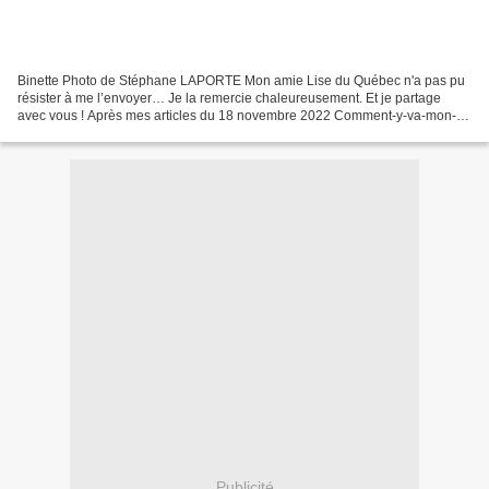
Binette Photo de Stéphane LAPORTE Mon amie Lise du Québec n'a pas pu
résister à me l’envoyer… Je la remercie chaleureusement. Et je partage
avec vous ! Après mes articles du 18 novembre 2022 Comment-y-va-mon-
petit-chat et du 20 mars 2015 Un-temps-à-ne-pas-mettre-un-chat-dehors...
Publicité