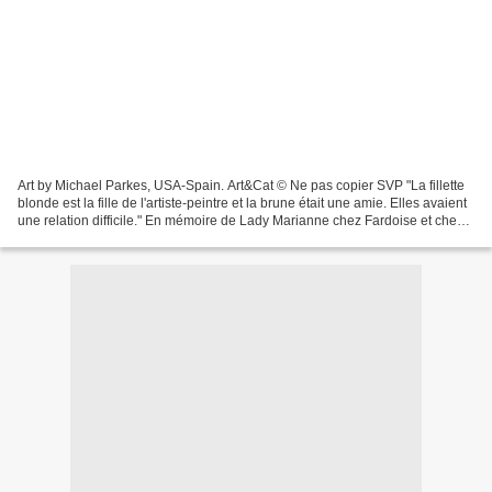
Art by Michael Parkes, USA-Spain. Art&Cat © Ne pas copier SVP "La fillette
blonde est la fille de l'artiste-peintre et la brune était une amie. Elles avaient
une relation difficile." En mémoire de Lady Marianne chez Fardoise et chez
Lilou Le-tableau-du-samedi-Chères...