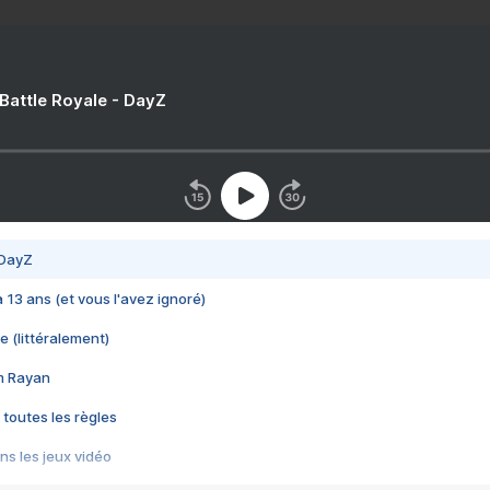
 Battle Royale - DayZ
 DayZ
 a 13 ans (et vous l'avez ignoré)
e (littéralement)
im Rayan
 toutes les règles
s les jeux vidéo