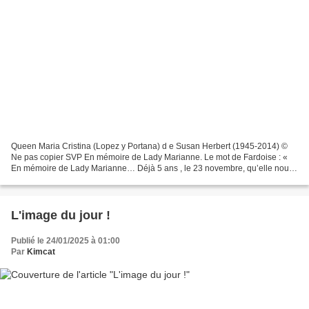
Queen Maria Cristina (Lopez y Portana) d e Susan Herbert (1945-2014) ©
Ne pas copier SVP En mémoire de Lady Marianne. Le mot de Fardoise : «
En mémoire de Lady Marianne… Déjà 5 ans , le 23 novembre, qu’elle nous
a quittés… Elle a fait de ce challenge...
L'image du jour !
Publié le 24/01/2025 à 01:00
Par
Kimcat