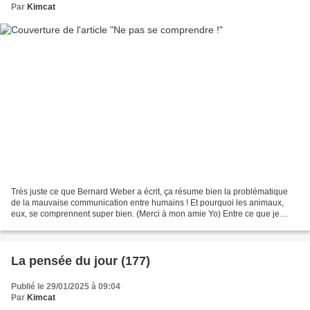
Par
Kimcat
Très juste ce que Bernard Weber a écrit, ça résume bien la problématique
de la mauvaise communication entre humains ! Et pourquoi les animaux,
eux, se comprennent super bien. (Merci à mon amie Yo) Entre ce que je
pense, ce que je veux dire, ce que je...
La pensée du jour (177)
Publié le 29/01/2025 à 09:04
Par
Kimcat