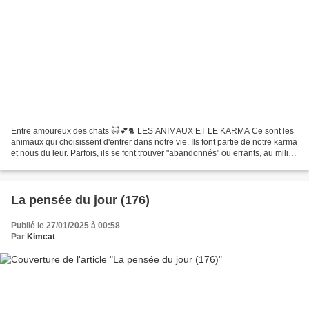
Entre amoureux des chats 🐱💕🐈 LES ANIMAUX ET LE KARMA Ce sont les
animaux qui choisissent d'entrer dans notre vie. Ils font partie de notre karma
et nous du leur. Parfois, ils se font trouver "abandonnés" ou errants, au milieu
d'une route ou en danger,...
La pensée du jour (176)
Publié le 27/01/2025 à 00:58
Par
Kimcat