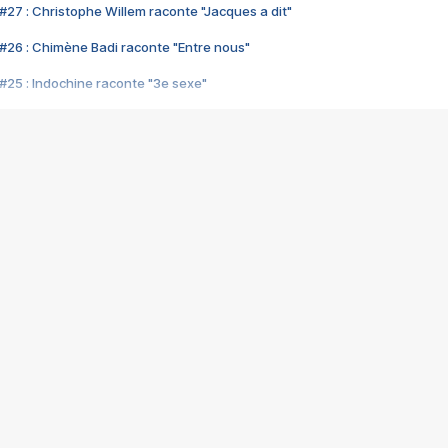
#27 : Christophe Willem raconte "Jacques a dit"
#26 : Chimène Badi raconte "Entre nous"
#25 : Indochine raconte "3e sexe"
#24 : Zaho raconte "C'est chelou"
#23 : Patrick Bruel raconte "Au café des délices"
#22 : Kyo raconte "Le chemin"
#21 : Nolwenn Leroy raconte "Cassé"
#20 : Patrick Hernandez raconte "Born to be alive"
#19 : Lorie raconte "Près de moi"
#18 : Michael Jones raconte "A nos actes manqués" (avec Jean-Jacque
#17 : Khaled raconte "Aïcha"
#16 : Corneille raconte "Parce qu'on vient de loin"
#15 : Indochine raconte "L'aventurier"