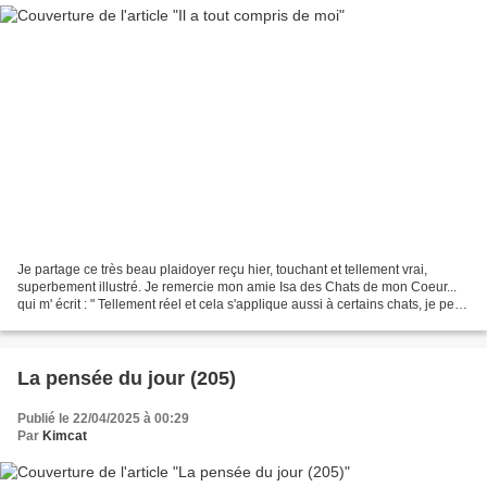
Je partage ce très beau plaidoyer reçu hier, touchant et tellement vrai,
superbement illustré. Je remercie mon amie Isa des Chats de mon Coeur...
qui m' écrit : " Tellement réel et cela s'applique aussi à certains chats, je peux
en témoigner !" JE LUI...
La pensée du jour (205)
Publié le 22/04/2025 à 00:29
Par
Kimcat