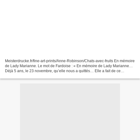
Meisterdrucke.fr/fine-art-prints/Anne-Robinson/Chats-avec-fruits En mémoire
de Lady Marianne. Le mot de Fardoise : « En mémoire de Lady Marianne…
Déjà 5 ans, le 23 novembre, qu’elle nous a quittés… Elle a fait de ce
challenge ce qu’il est aujourd’hui...