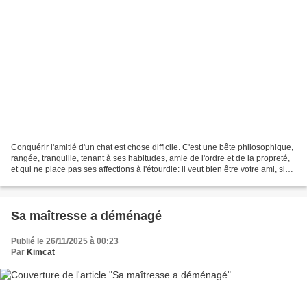
Conquérir l'amitié d'un chat est chose difficile. C'est une bête philosophique,
rangée, tranquille, tenant à ses habitudes, amie de l'ordre et de la propreté,
et qui ne place pas ses affections à l'étourdie: il veut bien être votre ami, si
vous en êtes...
Sa maîtresse a déménagé
Publié le 26/11/2025 à 00:23
Par
Kimcat