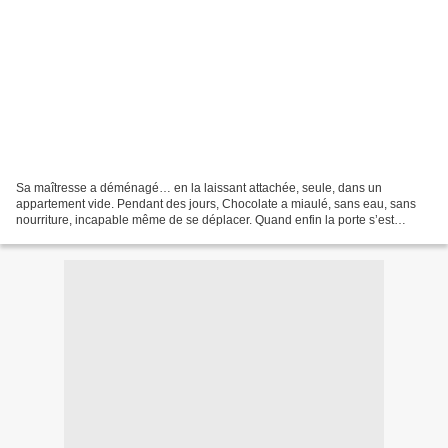
Sa maîtresse a déménagé… en la laissant attachée, seule, dans un
appartement vide. Pendant des jours, Chocolate a miaulé, sans eau, sans
nourriture, incapable même de se déplacer. Quand enfin la porte s’est
ouverte, on a découvert une petite silhouette...