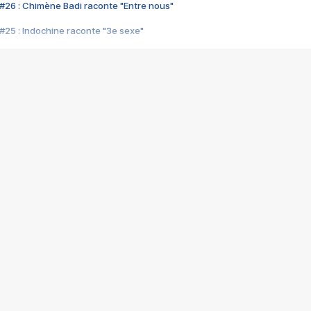
#26 : Chimène Badi raconte "Entre nous"
#25 : Indochine raconte "3e sexe"
#24 : Zaho raconte "C'est chelou"
#23 : Patrick Bruel raconte "Au café des délices"
#22 : Kyo raconte "Le chemin"
#21 : Nolwenn Leroy raconte "Cassé"
#20 : Patrick Hernandez raconte "Born to be alive"
#19 : Lorie raconte "Près de moi"
#18 : Michael Jones raconte "A nos actes manqués" (avec Jean-Jacque
#17 : Khaled raconte "Aïcha"
#16 : Corneille raconte "Parce qu'on vient de loin"
#15 : Indochine raconte "L'aventurier"
14 : Lorie raconte "Sur un air latino"