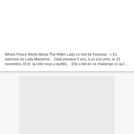
Where Peace Meets Meow The Kitten Lady Le mot de Fardoise : « En
mémoire de Lady Marianne… Déjà presque 6 ans, à un jour près, le 23
novembre 2019, qu’elle nous a quittés… Elle a fait de ce challenge ce qu’il
est aujourd’hui et nous le poursuivrons sous...