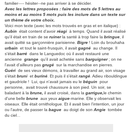
familier---- hésiter--ne pas arriver à se décider.
Avec les lettres proposées : faire des mots de 5 lettres au
moins et au moins 5 mots puis les inclure dans un texte sur
un thème de votre choix.
Voici mon texte (avec les mots trouvés en gras et en italique) :
Aubin
était content d'avoir
réagi
à temps. Quand il avait réalisé
qu'il était en train de se
ruiner
la santé à trop faire la
bringue
, il
avait quitté sa garçonnière parisienne.
Bigre
! Loin du brouhaha
urbain
et tout le saint-frusquin, il avait
gagné
au change. Il
s'était
barré
dans le Languedoc où il avait restauré une
ancienne
grange
qu'il avait achetée sans
barguigner
; on ne
l'avait d'ailleurs pas
grugé
sur la marchandise en pierres.
Guéri
de ses vieux démons, à travailler au grand air, son visage
s'était
bruni
et
buriné
. Et puis il s'était
rangé
. Adieu ribouldingue
et gaudriole ! Lui, qui n'avait jamais eu le
béguin
pour
personne, avait trouvé chaussure à son pied. Un soir, se
baladant à la
brune,
il avait croisé, dans la
garrigue,
le chemin
d'une belle
brune
aux yeux
aigue
-marine. Elle y observait les
oiseaux. Elle était ornithologue. Et il avait bien l'intention, un jour
ou l'autre, de passer la
bague
au doigt de son
Angie
tombée
du ciel...