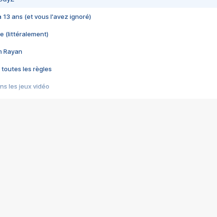
 a 13 ans (et vous l'avez ignoré)
e (littéralement)
im Rayan
 toutes les règles
s les jeux vidéo
us choquant de Rockstar ? - Le scandale BULLY
e plus moche de Steam
du RÊVE tourne au CAUCHEMAR
pendant 8 heures
it… à tort
umiliés par un jeu vidéo
ire - Final Fantasy 8