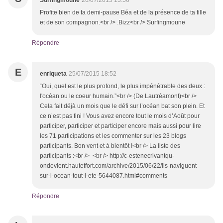
Surfingmoune
26/07/2015 13:56
Profite bien de ta demi-pause Béa et de la présence de ta fille
et de son compagnon.<br /> .Bizz<br /> Surfingmoune
Répondre
E
enriqueta
25/07/2015 18:52
“Oui, quel est le plus profond, le plus impénétrable des deux :
l'océan ou le coeur humain.”<br /> (De Lautréamont)<br />
Cela fait déjà un mois que le défi sur l’océan bat son plein. Et
ce n’est pas fini ! Vous avez encore tout le mois d’Août pour
participer, participer et participer encore mais aussi pour lire
les 71 participations et les commenter sur les 23 blogs
participants. Bon vent et à bientôt !<br /> La liste des
participants :<br /> <br /> http://c-estenecrivantqu-
ondevient.hautetfort.com/archive/2015/06/22/ils-naviguent-
sur-l-ocean-tout-l-ete-5644087.html#comments
Répondre