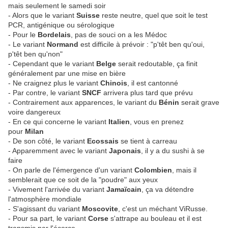
mais seulement le samedi soir
- Alors que le variant
Suisse
reste neutre, quel que soit le test
PCR, antigénique ou sérologique
- Pour le
Bordelais
, pas de souci on a les Médoc
- Le variant
Normand
est difficile à prévoir : "p'têt ben qu'oui,
p'têt ben qu'non"
- Cependant que le variant
Belge
serait redoutable, ça finit
généralement par une mise en bière
- Ne craignez plus le variant
Chinois
, il est cantonné
- Par contre, le variant
SNCF
arrivera plus tard que prévu
- Contrairement aux apparences, le variant du
Bénin
serait grave
voire dangereux
- En ce qui concerne le variant
Italien
, vous en prenez
pour
Milan
- De son côté, le variant
Ecossais
se tient à carreau
- Apparemment avec le variant
Japonais
, il y a du sushi à se
faire
- On parle de l'émergence d'un variant
Colombien
, mais il
semblerait que ce soit de la "poudre" aux yeux
- Vivement l'arrivée du variant
Jamaïcain
, ça va détendre
l'atmosphère mondiale
- S'agissant du variant
Moscovite
, c'est un méchant ViRusse.
- Pour sa part, le variant
Corse
s'attrape au bouleau et il est