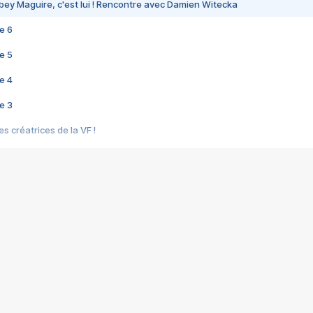
bey Maguire, c'est lui ! Rencontre avec Damien Witecka
e 6
e 5
e 4
e 3
s créatrices de la VF !
e 2
e 1
e Mektoub My Love arrive enfin ! Rencontre avec Shaïn Boumedine et Sal
i : après Toni en famille
elle réalise le bouleversant Dites lui que je l'aime
ais ! Rencontre autour de Vie privée de Rebecca Zlotowski
 de Marguerite, Grave... Rencontre avec Ella Rumpf