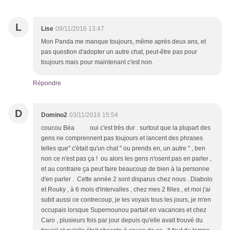
L
Lise
09/11/2016 13:47
Mon Panda me manque toujours, même après deux ans, et
pas question d'adopter un autre chat, peut-être pas pour
toujours mais pour maintenant c'est non.
Répondre
D
Domino2
03/11/2016 15:54
coucou Béa oui c'est très dur . surtout que la plupart des
gens ne comprennent pas toujours et lancent des phrases
telles que" c'était qu'un chat " ou prends en, un autre " , ben
non ce n'est pas ça ! ou alors les gens n'osent pas en parler ,
et au contraire ça peut faire beaucoup de bien à la personne
d'en parler . Cette année 2 sont disparus chez nous . Diabolo
et Rouky , à 6 mois d'intervalles , chez mes 2 filles , et moi j'ai
subit aussi ce contrecoup, je les voyais tous les jours, je m'en
occupais lorsque Supernounou partait en vacances et chez
Caro , plusieurs fois par jour depuis qu'elle avait trouvé du