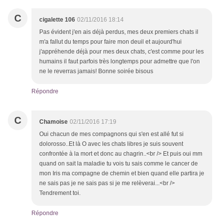
C
cigalette 106
02/11/2016 18:14
Pas évident j'en ais déjà perdus, mes deux premiers chats il
m'a fallut du temps pour faire mon deuil et aujourd'hui
j'appréhende déjà pour mes deux chats, c'est comme pour les
humains il faut parfois très longtemps pour admettre que l'on
ne le reverras jamais! Bonne soirée bisous
Répondre
C
Chamoise
02/11/2016 17:19
Oui chacun de mes compagnons qui s'en est allé fut si
dolorosso..Et là O avec les chats libres je suis souvent
confrontée à la mort et donc au chagrin..<br /> Et puis oui mm
quand on sait la maladie tu vois tu sais comme le cancer de
mon Iris ma compagne de chemin et bien quand elle partira je
ne sais pas je ne sais pas si je me relèverai...<br />
Tendrement toi.
Répondre