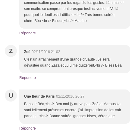
communication passe par les regards, les gestes. L'animal et
son maître se comprennent presque instinctivement. Voilà
pourquoi le deuil est si difficile.<br /> Très bonne soirée,
chère Béa.<br /> Bisous,<br /> Martine
Répondre
Z
Zoé
02/11/2016 21:02
C'est un arrachement d'une grande cruauté . Je serai
dévastée quand Zaza et Lulu me quitteront.<br /> Bises Béa
Répondre
U
Une fleur de Paris
02/11/2016 20:27
Bonsoir Béa,<br /> Ben moi j'y arrive pas, Zoé et Maroussia
sont tellement présentes encore, j'ai l'impression de les voir
partout ! <br /> Bonne soirée, grosses bises, Véronique
Répondre