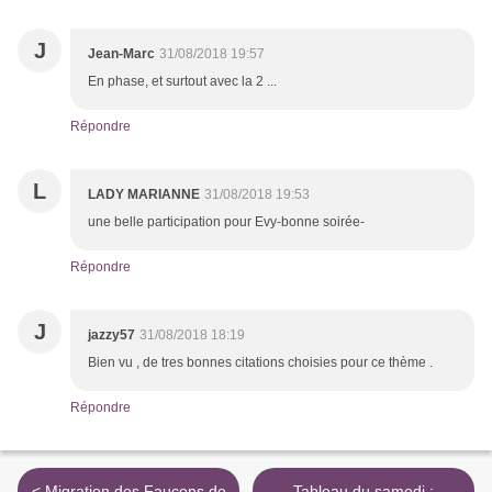
J
Jean-Marc
31/08/2018 19:57
En phase, et surtout avec la 2 ...
Répondre
L
LADY MARIANNE
31/08/2018 19:53
une belle participation pour Evy-bonne soirée-
Répondre
J
jazzy57
31/08/2018 18:19
Bien vu , de tres bonnes citations choisies pour ce thème .
Répondre
< Migration des Faucons de
Tableau du samedi :