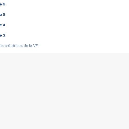
e 6
e 5
e 4
e 3
s créatrices de la VF !
e 2
e 1
e Mektoub My Love arrive enfin ! Rencontre avec Shaïn Boumedine et Sal
i : après Toni en famille
elle réalise le bouleversant Dites lui que je l'aime
ais ! Rencontre autour de Vie privée de Rebecca Zlotowski
 de Marguerite, Grave... Rencontre avec Ella Rumpf
 Les Rêveurs, un film intime sur la santé mentale