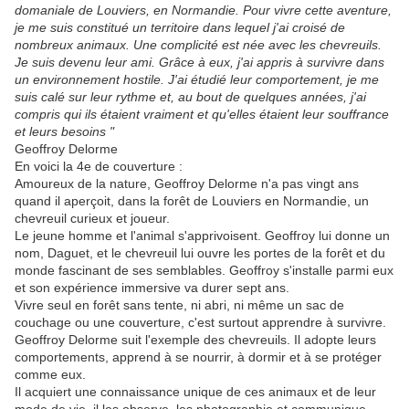
domaniale de Louviers, en Normandie. Pour vivre cette aventure,
je me suis constitué un territoire dans lequel j'ai croisé de
nombreux animaux. Une complicité est née avec les chevreuils.
Je suis devenu leur ami. Grâce à eux, j'ai appris à survivre dans
un environnement hostile. J'ai étudié leur comportement, je me
suis calé sur leur rythme et, au bout de quelques années, j'ai
compris qui ils étaient vraiment et qu'elles étaient leur souffrance
et leurs besoins "
Geoffroy Delorme
En voici la 4e de couverture :
Amoureux de la nature, Geoffroy Delorme n'a pas vingt ans
quand il aperçoit, dans la forêt de Louviers en Normandie, un
chevreuil curieux et joueur.
Le jeune homme et l'animal s'apprivoisent. Geoffroy lui donne un
nom, Daguet, et le chevreuil lui ouvre les portes de la forêt et du
monde fascinant de ses semblables. Geoffroy s'installe parmi eux
et son expérience immersive va durer sept ans.
Vivre seul en forêt sans tente, ni abri, ni même un sac de
couchage ou une couverture, c'est surtout apprendre à survivre.
Geoffroy Delorme suit l'exemple des chevreuils. Il adopte leurs
comportements, apprend à se nourrir, à dormir et à se protéger
comme eux.
Il acquiert une connaissance unique de ces animaux et de leur