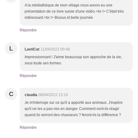
A la médiathèque de mon village nous avons eu une
présentation de ce livre suivie d'une vidéo.<br /> C'était très
intéressant.<br /> Bisous et belle journée
Répondre
L
LaetiCat
11/04/2022 00:48
Impressionnant ! J'aime beaucoup son approche de la vie,
sous toute ses formes.
Répondre
C
claudia
08/04/2022 13:10
Je m'interroge sur ce qu'il a apporté aux animaux. J'espère
qu'il ne les a pas mis en danger. Comment vont-ils réagir
quand ils verront des chasseurs ? feront-ils la différence ?
Répondre