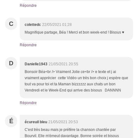
Répondre
C
colettedc
22/05/2021 01:28
Magnifique partage, Béa ! Merci et bon week-end ! Bisous ♥
Répondre
D
Danielle1943
21/05/2021 20:55
Bonsoir Béa<br /> Vraiment Jolie ce<br /> e texte et j ai
vraiment apprécier cette Vidéo un très bon choix j espère que
tout va pour toi et ta Maman bizzzzzz aux chats un bon
Vendredi et le Week-End qui arrive des bisous DANNNN
Répondre
É
écureuil bleu
21/05/2021 20:53
C'est très beau mais je préfère la chanson chantée par
Bourvil. Elle m'émeut davantage. Bonne soirée et bisous