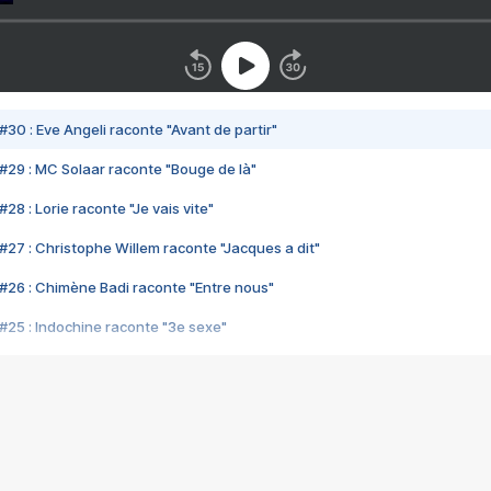
#30 : Eve Angeli raconte "Avant de partir"
#29 : MC Solaar raconte "Bouge de là"
28 : Lorie raconte "Je vais vite"
#27 : Christophe Willem raconte "Jacques a dit"
#26 : Chimène Badi raconte "Entre nous"
#25 : Indochine raconte "3e sexe"
#24 : Zaho raconte "C'est chelou"
#23 : Patrick Bruel raconte "Au café des délices"
#22 : Kyo raconte "Le chemin"
#21 : Nolwenn Leroy raconte "Cassé"