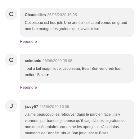
C
Chatdesîles
26/06/2020 16:05
Cet oiseau est très joli. Une année ils étaient venus en grand
nombre manger les graines que j'avais mise ...
Répondre
C
colettedc
26/06/2020 05:08
Tout à fait magnifique, cet oiseau, Béa ! Bon vendredi tout
entier ! Bises♥
Répondre
J
jazzy57
25/06/2020 16:59
J'aime beaucoup les retrouver dans le parc en face , ils y
viennent par bande , je pense qu'il s'agit là des migrateurs et
non des sédentaires car on ne les aperçoit qu'à certains
moments de l'année .<br /> Bon jeudi <br /> Bises