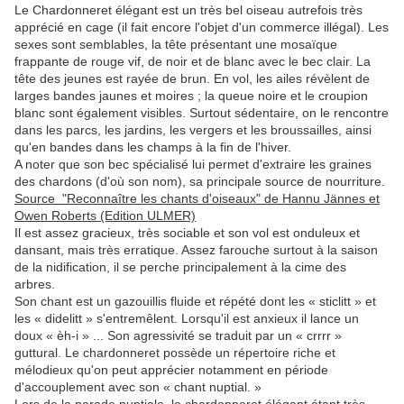
Le Chardonneret élégant est un très bel oiseau autrefois très
apprécié en cage (il fait encore l'objet d'un commerce illégal). Les
sexes sont semblables, la tête présentant une mosaïque
frappante de rouge vif, de noir et de blanc avec le bec clair. La
tête des jeunes est rayée de brun. En vol, les ailes révèlent de
larges bandes jaunes et moires ; la queue noire et le croupion
blanc sont également visibles. Surtout sédentaire, on le rencontre
dans les parcs, les jardins, les vergers et les broussailles, ainsi
qu'en bandes dans les champs à la fin de l'hiver.
A noter que son bec spécialisé lui permet d'extraire les graines
des chardons (d'où son nom), sa principale source de nourriture.
Source "Reconnaître les chants d'oiseaux" de Hannu Jännes et
Owen Roberts (Edition ULMER)
Il est assez gracieux, très sociable et son vol est onduleux et
dansant, mais très erratique. Assez farouche surtout à la saison
de la nidification, il se perche principalement à la cime des
arbres.
Son chant est un gazouillis fluide et répété dont les « sticlitt » et
les « didelitt » s'entremêlent. Lorsqu'il est anxieux il lance un
doux « èh-i » ... Son agressivité se traduit par un « crrrr »
guttural. Le chardonneret possède un répertoire riche et
mélodieux qu'on peut apprécier notamment en période
d'accouplement avec son « chant nuptial. »