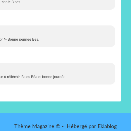
 <br /> Bises
t<br /> Bonne journée Béa
sse à réfléchir. Bises Béa et bonne journée
Thème Magazine © - Hébergé par
Eklablog