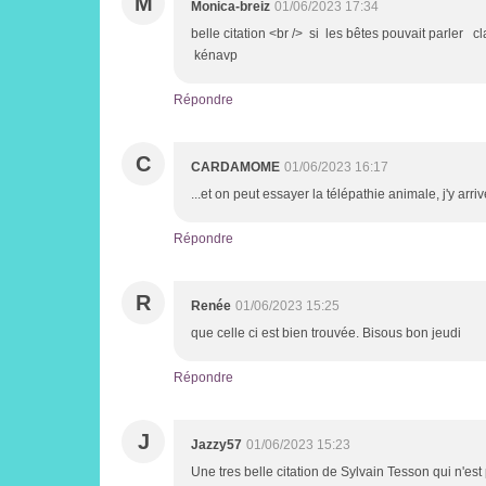
M
Monica-breiz
01/06/2023 17:34
belle citation <br /> si les bêtes pouvait parler 
kénavp
Répondre
C
CARDAMOME
01/06/2023 16:17
...et on peut essayer la télépathie animale, j'y 
Répondre
R
Renée
01/06/2023 15:25
que celle ci est bien trouvée. Bisous bon jeudi
Répondre
J
Jazzy57
01/06/2023 15:23
Une tres belle citation de Sylvain Tesson qui n'est