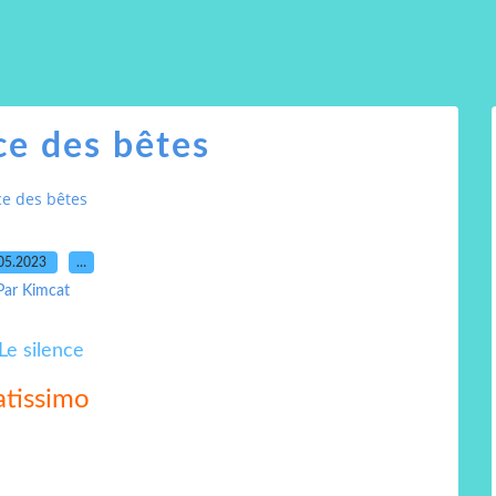
ce des bêtes
ce des bêtes
05.2023
…
Par Kimcat
atissimo