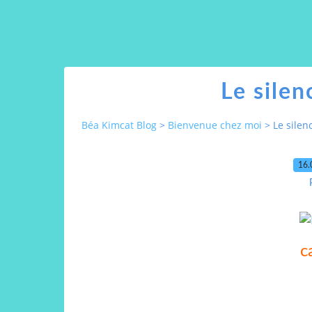
Le silen
Béa Kimcat Blog
>
Bienvenue chez moi
>
Le silen
16.
c