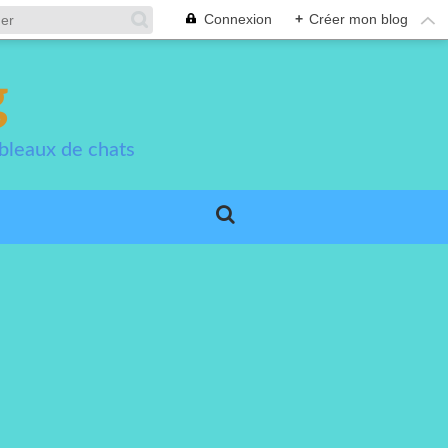
Connexion
+
Créer mon blog
g
bleaux de chats