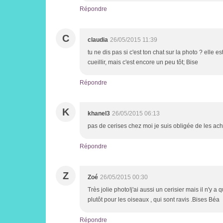
Répondre
C
claudia
26/05/2015 11:39
tu ne dis pas si c'est ton chat sur la photo ? elle
cueillir, mais c'est encore un peu tôt; Bise
Répondre
K
khanel3
26/05/2015 06:13
pas de cerises chez moi je suis obligée de les ach
Répondre
Z
Zoé
26/05/2015 00:30
Très jolie photo!j'ai aussi un cerisier mais il n'y 
plutôt pour les oiseaux , qui sont ravis .Bises Béa
Répondre