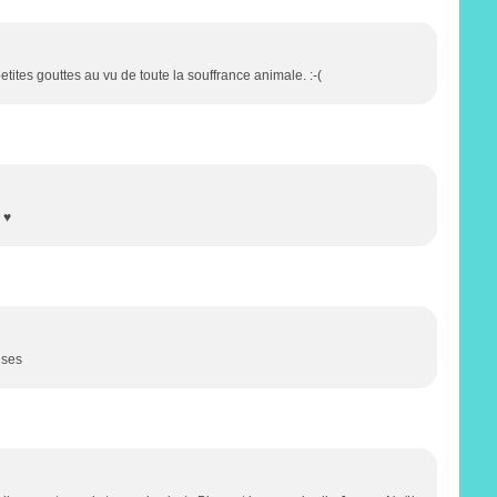
etites gouttes au vu de toute la souffrance animale. :-(
 ♥
ises