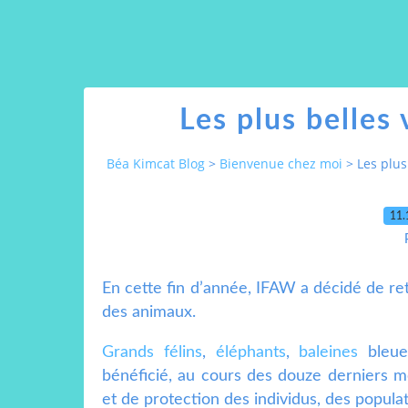
Les plus belles 
Béa Kimcat Blog
>
Bienvenue chez moi
>
Les plus
11.
En cette fin d’année, IFAW a décidé de ret
des animaux.
Grands félins
,
éléphants
,
baleines
bleue
bénéficié, au cours des douze derniers m
et de protection des individus, des populat