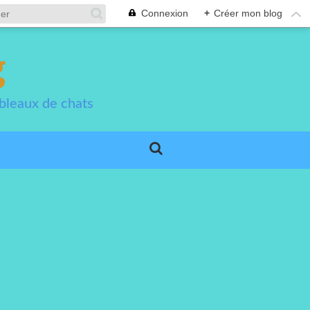
Connexion
+
Créer mon blog
g
bleaux de chats