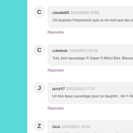
C
claudiaBE
24/12/2022 15:59
J'ai toujours l'impression que ce ne sont que des p
Répondre
C
colettedc
24/12/2022 02:41
Très, bon sauvetage !!! Super !!! Merci Béa. Bisous
Répondre
J
jazzy57
23/12/2022 17:33
Un tres beau sauvetage pour ce dauphin .<br /> B
Répondre
Z
Zaza
23/12/2022 16:34