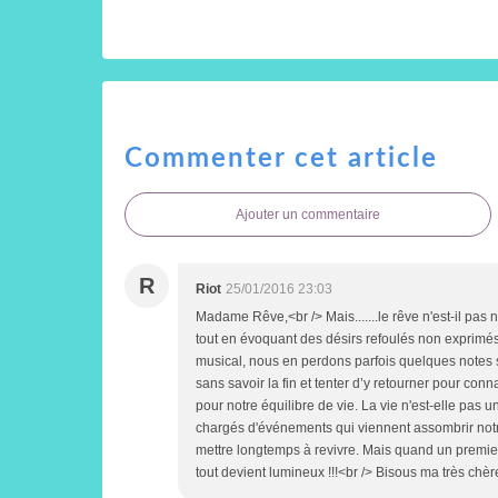
Commenter cet article
Ajouter un commentaire
R
Riot
25/01/2016 23:03
Madame Rêve,<br /> Mais.......le rêve n'est-il pa
tout en évoquant des désirs refoulés non exprimé
musical, nous en perdons parfois quelques notes sa
sans savoir la fin et tenter d’y retourner pour conna
pour notre équilibre de vie. La vie n'est-elle pas
chargés d'événements qui viennent assombrir notre 
mettre longtemps à revivre. Mais quand un premier ra
tout devient lumineux !!!<br /> Bisous ma très chèr