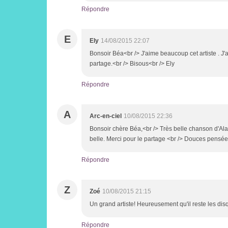
Répondre
E
Ely
14/08/2015 22:07
Bonsoir Béa<br /> J'aime beaucoup cet artiste . J'ai
partage.<br /> Bisous<br /> Ely
Répondre
A
Arc-en-ciel
10/08/2015 22:36
Bonsoir chère Béa,<br /> Très belle chanson d'Al
belle. Merci pour le partage <br /> Douces pensée
Répondre
Z
Zoé
10/08/2015 21:15
Un grand artiste! Heureusement qu'il reste les di
Répondre