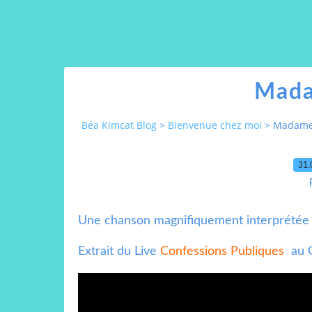
Mada
Béa Kimcat Blog
>
Bienvenue chez moi
>
Madame
31.
Une chanson magnifiquement interprétée 
Extrait du Live
Confessions Publiques
au C