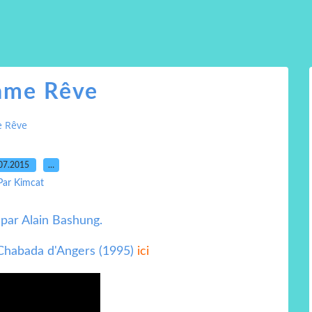
me Rêve
 Rêve
07.2015
…
Par Kimcat
par Alain Bashung.
habada d'Angers (1995)
ici