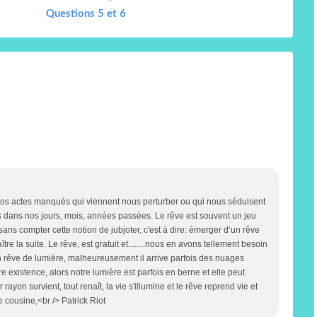
Questions 5 et 6
s nos actes manqués qui viennent nous perturber ou qui nous séduisent
s dans nos jours, mois, années passées. Le rêve est souvent un jeu
ns compter cette notion de jubjoter, c'est à dire: émerger d’un rêve
ître la suite. Le rêve, est gratuit et........nous en avons tellement besoin
 un rêve de lumière, malheureusement il arrive parfois des nuages
existence, alors notre lumière est parfois en berne et elle peut
yon survient, tout renaît, la vie s'illumine et le rêve reprend vie et
e cousine,<br /> Patrick Riot