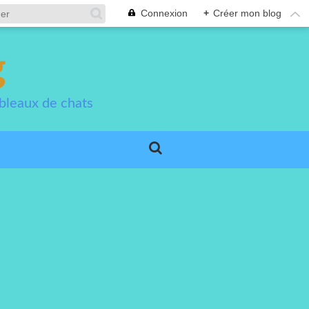
Connexion
+
Créer mon blog
g
bleaux de chats