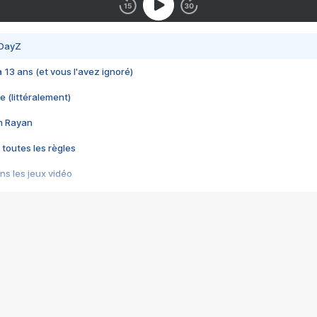
 DayZ
 a 13 ans (et vous l'avez ignoré)
e (littéralement)
im Rayan
 toutes les règles
s les jeux vidéo
us choquant de Rockstar ? - Le scandale BULLY
e plus moche de Steam
du RÊVE tourne au CAUCHEMAR
pendant 8 heures
it… à tort