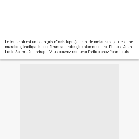
Le loup noir est un Loup gris (Canis lupus) atteint de mélanisme, qui est une
mutation génétique lui conférant une robe globalement noire. Photos : Jean-
Louis Schmitt Je partage ! Vous pouvez retrouver l'article chez Jean-Louis ici
Nature ici ailleurs...