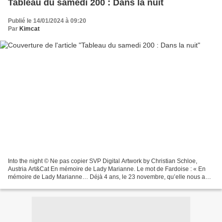
Tableau du samedi 200 : Dans la nuit
Publié le 14/01/2024 à 09:20
Par
Kimcat
Into the night © Ne pas copier SVP Digital Artwork by Christian Schloe,
Austria Art&Cat En mémoire de Lady Marianne. Le mot de Fardoise : « En
mémoire de Lady Marianne… Déjà 4 ans, le 23 novembre, qu’elle nous a
quittés… Elle a fait de ce challenge ce...