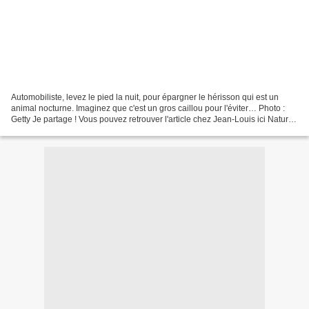
Automobiliste, levez le pied la nuit, pour épargner le hérisson qui est un
animal nocturne. Imaginez que c'est un gros caillou pour l'éviter… Photo :
Getty Je partage ! Vous pouvez retrouver l'article chez Jean-Louis ici Nature
ici ailleurs Pour participer...