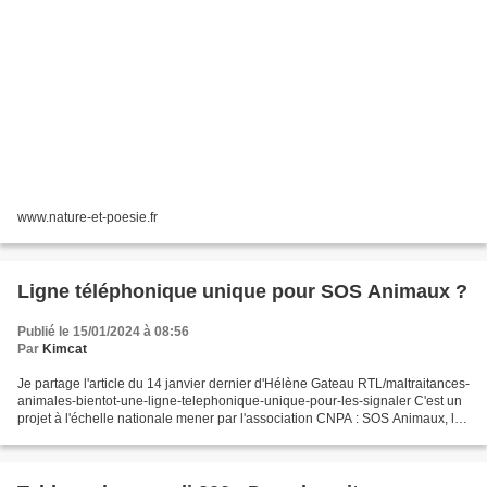
www.nature-et-poesie.fr
Ligne téléphonique unique pour SOS Animaux ?
Publié le 15/01/2024 à 08:56
Par
Kimcat
Je partage l'article du 14 janvier dernier d'Hélène Gateau RTL/maltraitances-
animales-bientot-une-ligne-telephonique-unique-pour-les-signaler C'est un
projet à l'échelle nationale mener par l'association CNPA : SOS Animaux, la
ligne téléphonique unique...