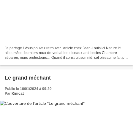
Je partage ! Vous pouvez retrouver l'article chez Jean-Louis ici Nature ici
ailleurs/les-fourniers-roux-de-veritables-oiseaux-architectes Chambre
séparée, murs protecteurs… Quand il construit son nid, cet oiseau ne fait pas
les choses à moitié. Originaires...
Le grand méchant
Publié le 16/01/2024 à 09:20
Par
Kimcat