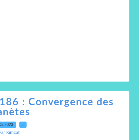
 186 : Convergence des
anètes
05.2023
…
Par Kimcat