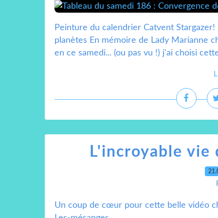
Peinture du calendrier Catvent Stargazer!
planètes En mémoire de Lady Marianne ch
en ce samedi... (ou pas vu !) j'ai choisi ce
L
L'incroyable vie
21.
Un coup de cœur pour cette belle vidéo c