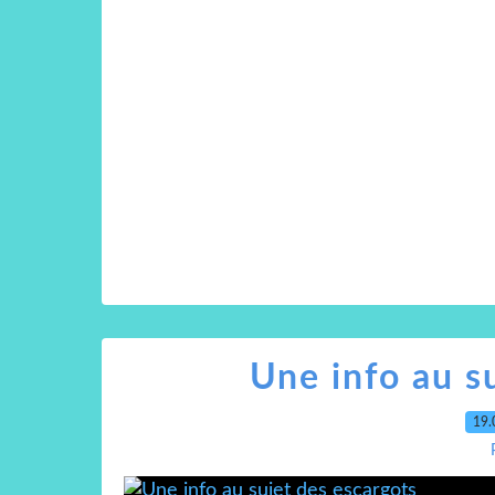
Une info au s
19.