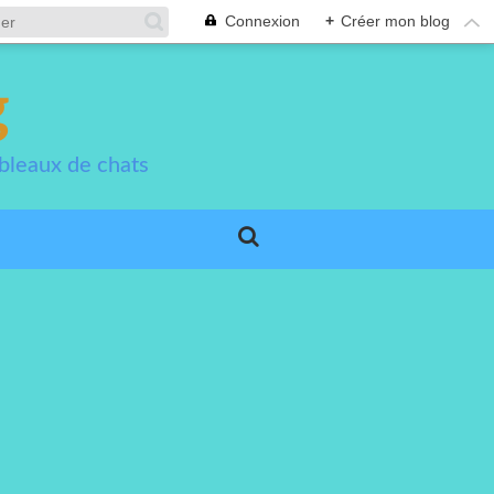
Connexion
+
Créer mon blog
g
bleaux de chats