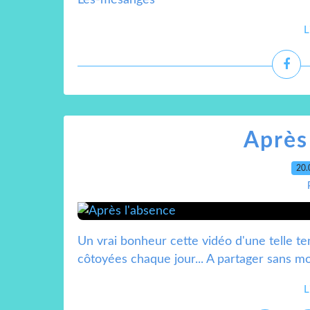
Les-mésanges
L
Après
20.
Un vrai bonheur cette vidéo d'une telle ten
côtoyées chaque jour... A partager sans m
L