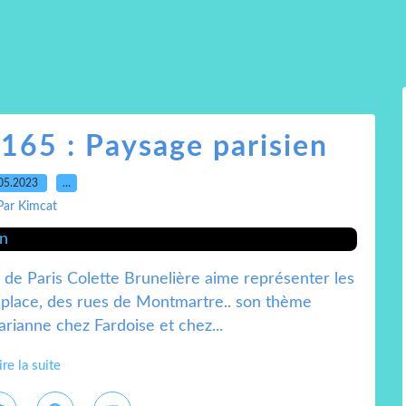
165 : Paysage parisien
05.2023
…
Par Kimcat
el de Paris Colette Brunelière aime représenter les
e place, des rues de Montmartre.. son thème
rianne chez Fardoise et chez...
ire la suite