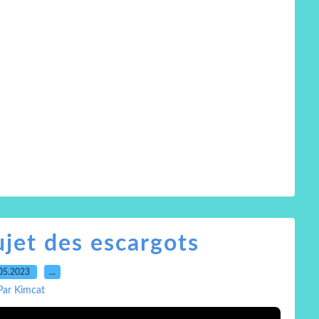
ujet des escargots
05.2023
…
Par Kimcat