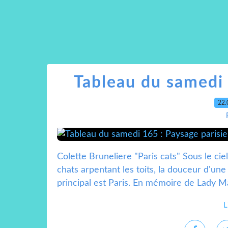
Tableau du samedi 
22.
Colette Bruneliere "Paris cats" Sous le ci
chats arpentant les toits, la douceur d'un
principal est Paris. En mémoire de Lady Ma
L