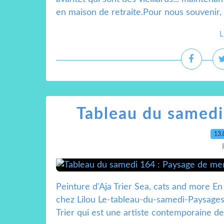
en maison de retraite.Pour nous souvenir, 
L
Tableau du samedi
13.
Peinture d'Aja Trier Sea, cats and more 
chez Lilou Le-tableau-du-samedi-Paysages 
Trier qui est une artiste contemporaine de