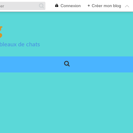
Connexion
+
Créer mon blog
g
bleaux de chats