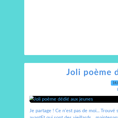
Joli poème 
14.
Je partage ! Ce n'est pas de moi... Trouvé s
avantEt qui sont des vieillards... maintenan