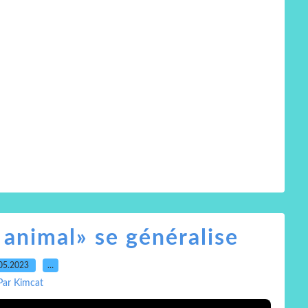
 animal» se généralise
05.2023
…
Par Kimcat