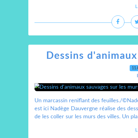
L
Dessins d'animaux
11.
Un marcassin reniflant des feuilles./©Na
est ici Nadège Dauvergne réalise des des
de les coller sur les murs des villes. Un p
L