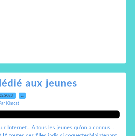
dédié aux jeunes
05.2023
…
Par Kimcat
ur Internet... A tous les jeunes qu'on a connus...
t !A toutes ces filles jadis si coquettesMaintenant