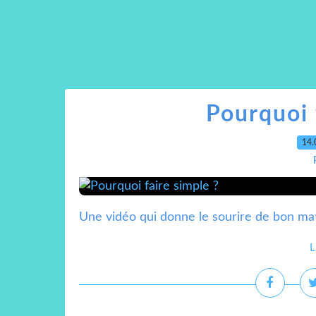
Pourquoi 
14.
Une vidéo qui donne le sourire de bon mat
L