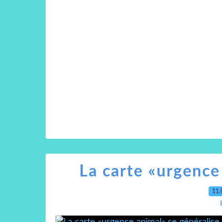
La carte «urgence
11.