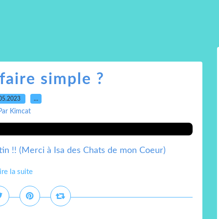
faire simple ?
05.2023
…
Par Kimcat
in !! (Merci à Isa des Chats de mon Coeur)
ire la suite