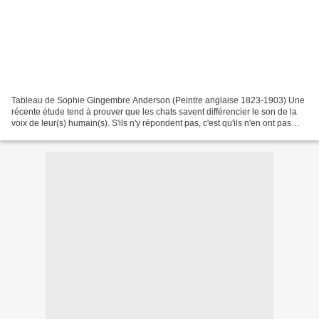
Tableau de Sophie Gingembre Anderson (Peintre anglaise 1823-1903) Une
récente étude tend à prouver que les chats savent différencier le son de la
voix de leur(s) humain(s). S'ils n'y répondent pas, c'est qu'ils n'en ont pas
envie, tout simplement ! Eh...