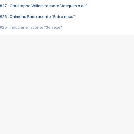
#27 : Christophe Willem raconte "Jacques a dit"
#26 : Chimène Badi raconte "Entre nous"
#25 : Indochine raconte "3e sexe"
#24 : Zaho raconte "C'est chelou"
#23 : Patrick Bruel raconte "Au café des délices"
#22 : Kyo raconte "Le chemin"
#21 : Nolwenn Leroy raconte "Cassé"
#20 : Patrick Hernandez raconte "Born to be alive"
#19 : Lorie raconte "Près de moi"
#18 : Michael Jones raconte "A nos actes manqués" (avec Jean-Jacque
#17 : Khaled raconte "Aïcha"
#16 : Corneille raconte "Parce qu'on vient de loin"