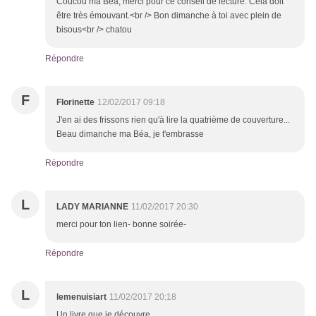
Coucou ma Béa, merci pour ce conseil de lecture. Cela doit
être très émouvant.<br /> Bon dimanche à toi avec plein de
bisous<br /> chatou
Répondre
F
Florinette
12/02/2017 09:18
J'en ai des frissons rien qu'à lire la quatrième de couverture...
Beau dimanche ma Béa, je t'embrasse
Répondre
L
LADY MARIANNE
11/02/2017 20:30
merci pour ton lien- bonne soirée-
Répondre
L
lemenuisiart
11/02/2017 20:18
Un livre que je découvre