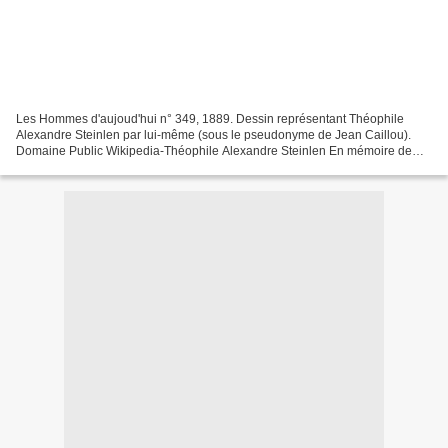
Les Hommes d'aujoud'hui n° 349, 1889. Dessin représentant Théophile
Alexandre Steinlen par lui-même (sous le pseudonyme de Jean Caillou).
Domaine Public Wikipedia-Théophile Alexandre Steinlen En mémoire de
Lady Marianne. Le mot de Fardoise : « En mémoire...