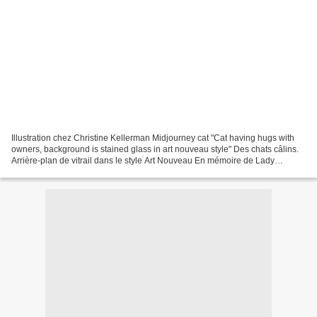
Illustration chez Christine Kellerman Midjourney cat "Cat having hugs with
owners, background is stained glass in art nouveau style" Des chats câlins.
Arrière-plan de vitrail dans le style Art Nouveau En mémoire de Lady
Marianne. Le mot de Fardoise :...