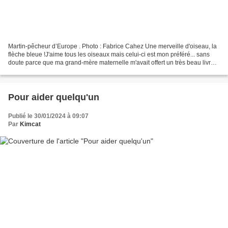
Martin-pêcheur d’Europe . Photo : Fabrice Cahez Une merveille d'oiseau, la
flèche bleue !J'aime tous les oiseaux mais celui-ci est mon préféré... sans
doute parce que ma grand-mère maternelle m'avait offert un très beau livre
illustré sur le Martin Pêcheur....
Pour aider quelqu'un
Publié le 30/01/2024 à 09:07
Par
Kimcat