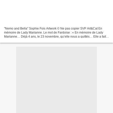
"Nemo and Bella" Sophie Fois Artwork © Ne pas copier SVP Art&Cat En
mémoire de Lady Marianne. Le mot de Fardoise : « En mémoire de Lady
Marianne… Déjà 4 ans, le 23 novembre, qu’elle nous a quittés… Elle a fait
de ce challenge ce qu’il est aujourd’hui...