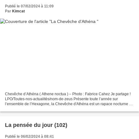
Publié le 07/02/2024 à 11:09
Par
Kimcat
Chevêche d’Athéna ( Athene noctua ) – Photo : Fabrice Cahez Je partage !
LPO/Toutes-nos-actualités/nom-de-zeus Présente toute l’année sur
l’ensemble de l’Hexagone, la Chevêche d'Athéna est un rapace nocturne et
sédentaire qui s’observe surtout à la campagne....
La pensée du jour (102)
Publié le 06/02/2024 à 08:41