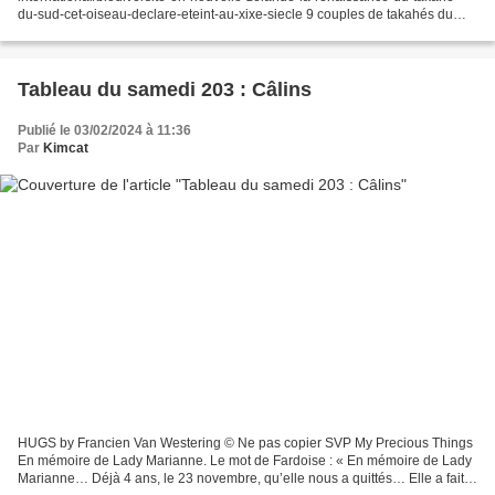
du-sud-cet-oiseau-declare-eteint-au-xixe-siecle 9 couples de takahés du
Sud, des oiseaux préhistoriques...
Tableau du samedi 203 : Câlins
Publié le 03/02/2024 à 11:36
Par
Kimcat
HUGS by Francien Van Westering © Ne pas copier SVP My Precious Things
En mémoire de Lady Marianne. Le mot de Fardoise : « En mémoire de Lady
Marianne… Déjà 4 ans, le 23 novembre, qu’elle nous a quittés… Elle a fait