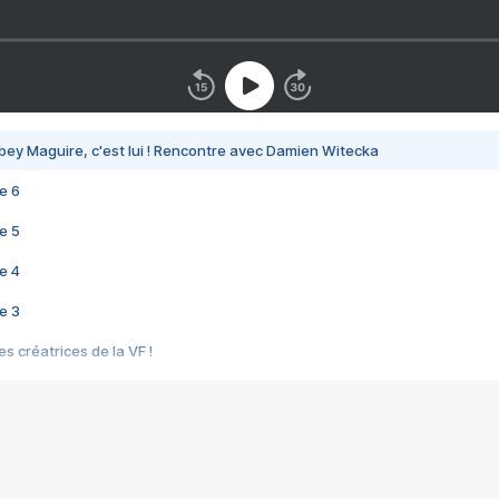
bey Maguire, c'est lui ! Rencontre avec Damien Witecka
e 6
e 5
e 4
e 3
s créatrices de la VF !
e 2
e 1
e Mektoub My Love arrive enfin ! Rencontre avec Shaïn Boumedine et Sal