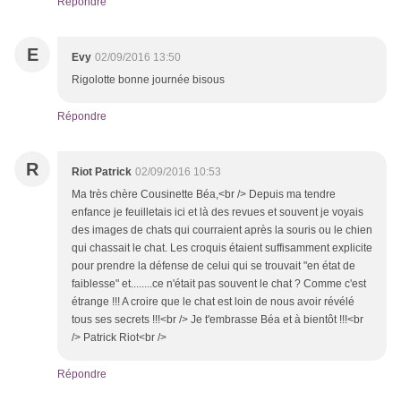
Répondre
E
Evy
02/09/2016 13:50
Rigolotte bonne journée bisous
Répondre
R
Riot Patrick
02/09/2016 10:53
Ma très chère Cousinette Béa,<br /> Depuis ma tendre
enfance je feuilletais ici et là des revues et souvent je voyais
des images de chats qui courraient après la souris ou le chien
qui chassait le chat. Les croquis étaient suffisamment explicite
pour prendre la défense de celui qui se trouvait "en état de
faiblesse" et........ce n'était pas souvent le chat ? Comme c'est
étrange !!! A croire que le chat est loin de nous avoir révélé
tous ses secrets !!!<br /> Je t'embrasse Béa et à bientôt !!!<br
/> Patrick Riot<br />
Répondre