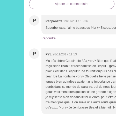
Ajouter un commentaire
P
Panpanette
29/11/2017 15:36
Superbe texte, j'aime beaucoup !<br /> Bisous, b
Répondre
P
PYL
28/11/2017 11:13
Ma très chère Cousinette Béa,<br /> Bien que l'habi
reçu selon l'habit, et reconduit selon l'esprit... (pr
plait; c'est dans l'esprit: l'une fournit toujours d
Jean De La Fontaine <br /> Oh quelle belle pensé
tenues bien guindées avaient une importance dan
perds dans ce monde de paraitre, qui de nous tous 
gouts vestimentaires qui sont d'une grande exigen
je m'y sente bien dedans !!!<br /> Alors, peut-êtr
n'aiment pas que , L'on suive une autre route qu'
qu'eux… "<br /> Je t'embrasse Béa et à bientôt !!!<b