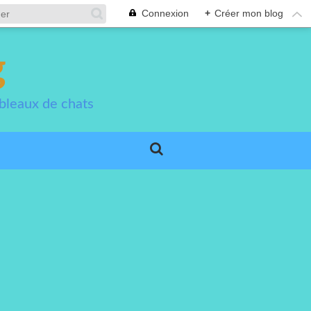
Connexion
+
Créer mon blog
g
bleaux de chats