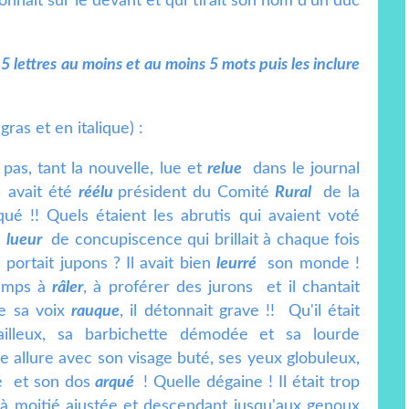
nait sur le devant et qui tirait son nom d'un duc
 5 lettres au moins et au moins 5 mots puis les inclure
ras et en italique) :
as, tant la nouvelle, lue et
relue
dans le journal
avait été
réélu
président du Comité
Rural
de la
qué !! Quels étaient les abrutis qui avaient voté
e
lueur
de concupiscence qui brillait à chaque fois
portait jupons ? Il avait bien
leurré
son monde !
temps à
râler
, à proférer des jurons et il chantait
e sa voix
rauque
, il détonnait grave !! Qu'il était
sailleux, sa barbichette démodée et sa lourde
allure avec son visage buté, ses yeux globuleux,
ré et son dos
arqué
! Quelle dégaine ! Il était trop
moitié ajustée et descendant jusqu'aux genoux