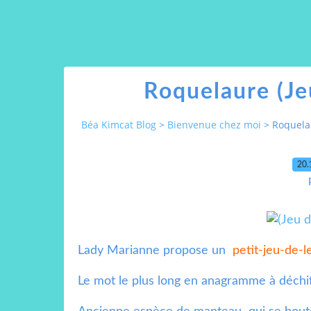
Roquelaure (Je
Béa Kimcat Blog
>
Bienvenue chez moi
>
Roquelau
20.
Lady Marianne propose un
petit-jeu-de-l
Le mot le plus long en anagramme à déch