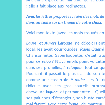
Ancienne espèce de manteau, qui se bouton
; elle a fait place aux redingotes.
Avec les lettres proposées : faire des mots de
dans un texte sur un thème de votre choix.
Voici mon texte (avec les mots trouvés en g
Laure
et
Aurore Laroque
ne décoléraient p
local, les avait courroucées.
Raoul Quarré
Chansonnette. Saperlipopette, c'était tru
pour ce
relou
? N'avaient-ils point vu cett
dans ses prunelles, à
reluquer
tout ce qui 
Pourtant, il passait le plus clair de son 
comme une casserole. A
rouler
les "r" d
ridicule avec ses gros sourcils brous
chevelure
l
aquée
et permanentée ! Quelle 
ses paluches d'étrangleur, son buste car
mal fagoté avec cette
loque
de manteau à 