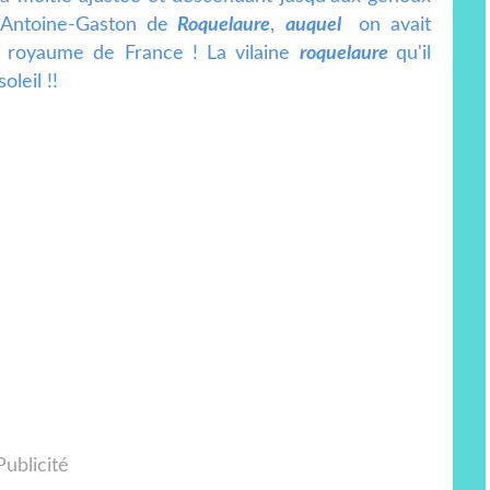
 Antoine-Gaston de
Roquelaure
,
auquel
on avait
du royaume de France ! La vilaine
roquelaure
qu'il
oleil !!
Publicité