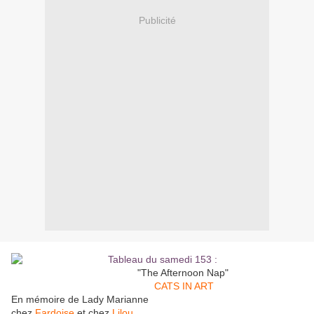
Publicité
"The Afternoon Nap"
CATS IN ART
En mémoire de Lady Marianne
chez
Fardoise
et chez
Lilou