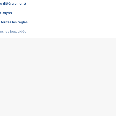
e (littéralement)
im Rayan
 toutes les règles
s les jeux vidéo
us choquant de Rockstar ? - Le scandale BULLY
e plus moche de Steam
du RÊVE tourne au CAUCHEMAR
pendant 8 heures
it… à tort
umiliés par un jeu vidéo
ire - Final Fantasy 8
ti un empire - Age of Empires
story DOFUS