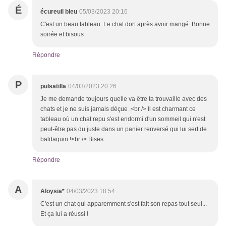
É
écureuil bleu
05/03/2023 20:16
C'est un beau tableau. Le chat dort après avoir mangé. Bonne
soirée et bisous
Répondre
P
pulsatilla
04/03/2023 20:26
Je me demande toujours quelle va être ta trouvaille avec des
chats et je ne suis jamais déçue .<br /> Il est charmant ce
tableau où un chat repu s'est endormi d'un sommeil qui n'est
peut-être pas du juste dans un panier renversé qui lui sert de
baldaquin !<br /> Bises .
Répondre
A
Aloysia*
04/03/2023 18:54
C'est un chat qui apparemment s'est fait son repas tout seul...
Et ça lui a réussi !