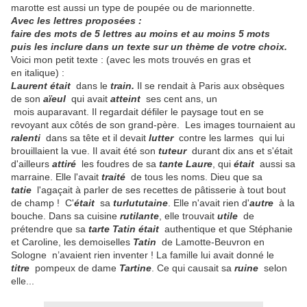
marotte est aussi un type de poupée ou de marionnette.
Avec les lettres proposées :
faire des mots de 5 lettres au moins et au moins 5 mots
puis les inclure dans un texte sur un thème de votre choix.
Voici mon petit texte : (avec les mots trouvés en gras et
en italique) :
Laurent était
dans le
train.
Il se rendait à Paris aux obsèques
de son
aïeul
qui avait
atteint
ses cent ans, un
mois auparavant. Il regardait défiler le paysage tout en se
revoyant
aux côtés de son grand-père. Les images tournaient au
ralenti
dans sa tête et il devait
lutter
contre les larmes qui lui
brouillaient la vue. Il avait été son
tuteur
durant dix ans et s'était
d'ailleurs
attiré
les foudres de sa
tante
Laure
, qui
était
aussi sa
marraine. Elle l'avait
traité
de tous les noms. Dieu que sa
tatie
l'agaçait à parler de ses recettes de pâtisserie à tout bout
de champ ! C'
était
sa
turlututaine
. Elle n'avait rien d'
autre
à la
bouche. Dans sa cuisine
rutilante
, elle trouvait
utile
de
prétendre que sa
tarte Tatin
était
authentique et que Stéphanie
et Caroline, les demoiselles
T
atin
de Lamotte-Beuvron en
Sologne n’avaient rien inventer ! La famille lui avait donné le
titre
pompeux de dame
Tartine
. Ce qui causait sa
ruine
selon
elle...