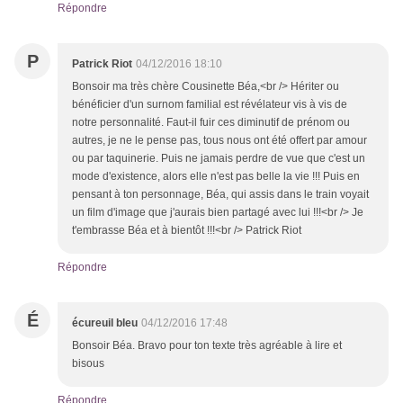
Répondre
P
Patrick Riot
04/12/2016 18:10
Bonsoir ma très chère Cousinette Béa,<br /> Hériter ou
bénéficier d'un surnom familial est révélateur vis à vis de
notre personnalité. Faut-il fuir ces diminutif de prénom ou
autres, je ne le pense pas, tous nous ont été offert par amour
ou par taquinerie. Puis ne jamais perdre de vue que c'est un
mode d'existence, alors elle n'est pas belle la vie !!! Puis en
pensant à ton personnage, Béa, qui assis dans le train voyait
un film d'image que j'aurais bien partagé avec lui !!!<br /> Je
t'embrasse Béa et à bientôt !!!<br /> Patrick Riot
Répondre
É
écureuil bleu
04/12/2016 17:48
Bonsoir Béa. Bravo pour ton texte très agréable à lire et
bisous
Répondre