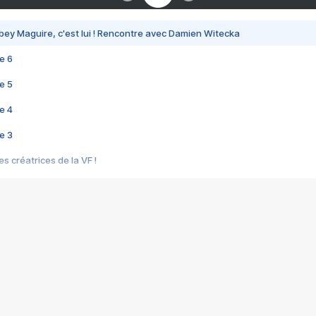
bey Maguire, c'est lui ! Rencontre avec Damien Witecka
e 6
e 5
e 4
e 3
s créatrices de la VF !
e 2
e 1
e Mektoub My Love arrive enfin ! Rencontre avec Shaïn Boumedine et Sal
i : après Toni en famille
elle réalise le bouleversant Dites lui que je l'aime
ais ! Rencontre autour de Vie privée de Rebecca Zlotowski