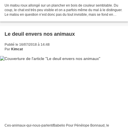
Un matou roux allongé sur un plancher en bois de couleur semblable. Du
coup, le chat est très peu visible et on a parfois même du mal à le distinguer.
Le matou en question n’est donc pas du tout invisible, mais se fond en
réalité dans le décor à la façon...
Le deuil envers nos animaux
Publié le 16/07/2018 à 14:48
Par
Kimcat
Ces-animaux-qui-nous-parlent/Babelio Pour Pénélope Bonnaud, le