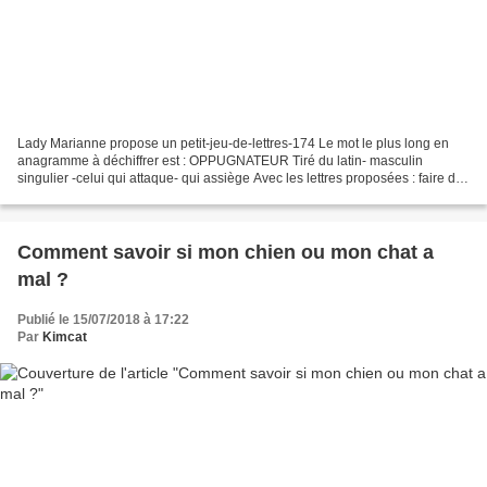
Lady Marianne propose un petit-jeu-de-lettres-174 Le mot le plus long en
anagramme à déchiffrer est : OPPUGNATEUR Tiré du latin- masculin
singulier -celui qui attaque- qui assiège Avec les lettres proposées : faire des
mots de 5 lettres au moins et au...
Comment savoir si mon chien ou mon chat a
mal ?
Publié le 15/07/2018 à 17:22
Par
Kimcat