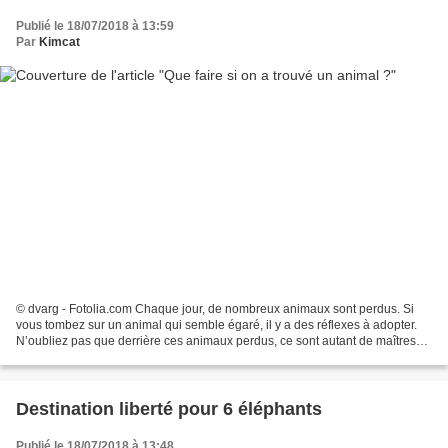
Publié le 18/07/2018 à 13:59
Par
Kimcat
© dvarg - Fotolia.com Chaque jour, de nombreux animaux sont perdus. Si
vous tombez sur un animal qui semble égaré, il y a des réflexes à adopter.
N’oubliez pas que derrière ces animaux perdus, ce sont autant de maîtres
inquiets. Suivez ces quelques conseils...
Destination liberté pour 6 éléphants
Publié le 18/07/2018 à 13:48