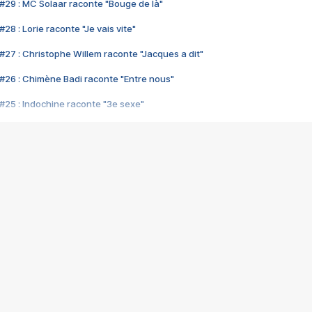
#29 : MC Solaar raconte "Bouge de là"
28 : Lorie raconte "Je vais vite"
#27 : Christophe Willem raconte "Jacques a dit"
#26 : Chimène Badi raconte "Entre nous"
#25 : Indochine raconte "3e sexe"
#24 : Zaho raconte "C'est chelou"
#23 : Patrick Bruel raconte "Au café des délices"
#22 : Kyo raconte "Le chemin"
#21 : Nolwenn Leroy raconte "Cassé"
#20 : Patrick Hernandez raconte "Born to be alive"
#19 : Lorie raconte "Près de moi"
#18 : Michael Jones raconte "A nos actes manqués" (avec Jean-Jacque
#17 : Khaled raconte "Aïcha"