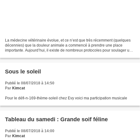
La médecine vétérinaire évolue, et ce n’est que très récemment (quelques
décennies) que la douleur animale a commencé à prendre une place
importante. Aujourd’hui, il existe de nombreux protocoles pour soulager un
animal douloureux, et la gestion de la...
Sous le soleil
Publié le 08/07/2018 à 14:50
Par
Kimcat
Pour le défi-n-169-thème-soleil chez Evy voici ma participation musicale
Tableau du samedi : Grande soif féline
Publié le 08/07/2018 à 14:00
Par
Kimcat