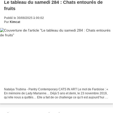
Le tableau du samedi 284 : Chats entourés de
fruits
Publié le 30/08/2025 à 00:02
Par
Kimcat
Natalya Trubina - Pantry Contemporary CATS IN ART Le mot de Fardoise : «
En mémoire de Lady Marianne… Déjà 5 ans et demi, le 23 novembre 2019,
qu’elle nous a quittés… Elle a fait de ce challenge ce qu’il est aujourd’hui et
nous le poursuivrons sous l’intitulé...