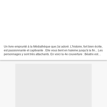
Un livre emprunté à la Médiathèque que j'ai adoré. L'histoire, fort bien écrite,
est passionnante et captivante . Elle vous tient en haleine jusqu'à la fin... Les
personnages y sont très attachants. En voici la 4e couverture : Béatrix est
une jeune femme...