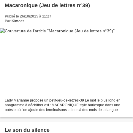
Macaronique (Jeu de lettres n°39)
Publié le 26/10/2015 à 11:27
Par
Kimcat
Lady Marianne propose un petit-jeu-de-lettres-39 Le mot le plus long en
anagramme à déchiffrer est : MACARONIQUE style burlesque dans une
poésie où l'on ajoute des terminaisons latines à des mots de la langue
vulgaire-dans le malade imaginaire la scènede...
Le son du silence