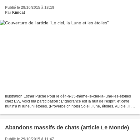
Publié le 29/10/2015 à 18:19
Par
Kimcat
Illustration Esther Puche Pour le défi-n-35-thème-le-ciel-la-lune-les-étoiles
chez Evy, Voici ma participation : L'ignorance est la nuit de l'esprit, et cette
nuit n'a ni lune, ni étoiles. (Proverbe chinois) Soleil, lune, étoiles. Au ciel, il y
a beaucoup...
Abandons massifs de chats (article Le Monde)
Publié le 29/10/2015 à 11:47