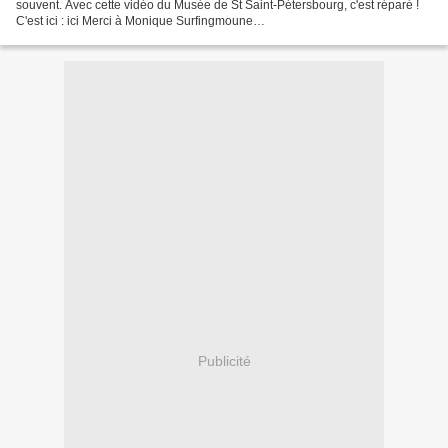
souvent. Avec cette vidéo du Musée de St Saint-Pétersbourg, c'est réparé !
C'est ici : ici Merci à Monique Surfingmoune
https://www.youtube.com/embed/UUQW9TztA_A
Publicité