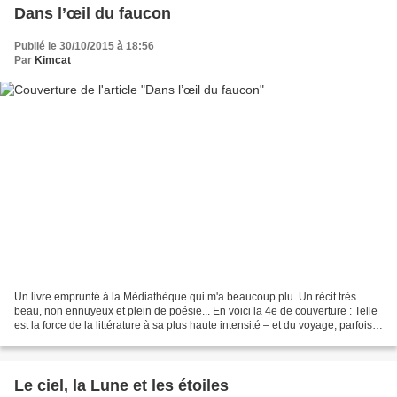
Dans l’œil du faucon
Publié le 30/10/2015 à 18:56
Par
Kimcat
Un livre emprunté à la Médiathèque qui m'a beaucoup plu. Un récit très
beau, non ennuyeux et plein de poésie... En voici la 4e de couverture : Telle
est la force de la littérature à sa plus haute intensité – et du voyage, parfois :
nous réapprendre à...
Le ciel, la Lune et les étoiles