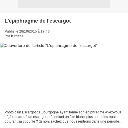
L'épiphragme de l'escargot
Publié le 28/10/2015 à 17:46
Par
Kimcat
Photo d'un Escargot de Bourgogne ayant formé son épiphragme Avez-vous
déjà remarqué un escargot présentant un film blanc, plus ou moins épais,
obturant sa coquille ? Si non, sachez que nous rentrons dans une période
propice à ce type d’observation ! Les...