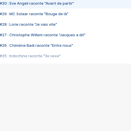
#30 : Eve Angeli raconte "Avant de partir"
#29 : MC Solaar raconte "Bouge de là"
28 : Lorie raconte "Je vais vite"
#27 : Christophe Willem raconte "Jacques a dit"
#26 : Chimène Badi raconte "Entre nous"
#25 : Indochine raconte "3e sexe"
#24 : Zaho raconte "C'est chelou"
#23 : Patrick Bruel raconte "Au café des délices"
#22 : Kyo raconte "Le chemin"
#21 : Nolwenn Leroy raconte "Cassé"
#20 : Patrick Hernandez raconte "Born to be alive"
#19 : Lorie raconte "Près de moi"
#18 : Michael Jones raconte "A nos actes manqués" (avec Jean-Jacque